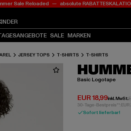
mer Sale Reloaded — absolute RABATTESKALAT
Zum
Zum
Inhalt
Fußzeile
springen
springen
KINDER
(Enter
(Enter
drücken)
drücken)
TAGESANGEBOTE
SALE
MARKEN
AREL
JERSEY TOPS
T-SHIRTS
T-SHIRTS
HUMM
Basic Logotape
Derzeitiger Preis:
EUR 18,99
inkl. MwSt.
E
30-Tage-Bestpreis**: EUR
Sofort lieferbar!