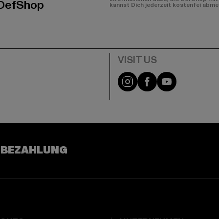
 DefShop
kannst Dich jederzeit kostenfei abme
e
Visit our Instagram pa
Visit our Facebo
Visit our Y
 BEZAHLUNG