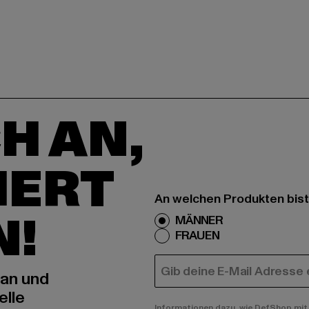
H AN,
IERT
An welchen Produkten bist
N!
MÄNNER
FRAUEN
E-MAIL
 an und
elle
Informationen dazu, wie DefShop mit 