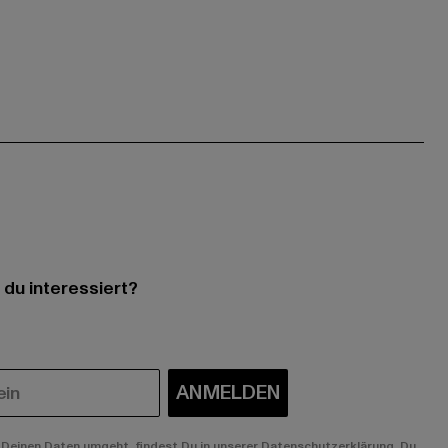
 du interessiert?
ANMELDEN
Deinen Daten umgeht, findest Du in unserer Datenschutzerklärung. Du