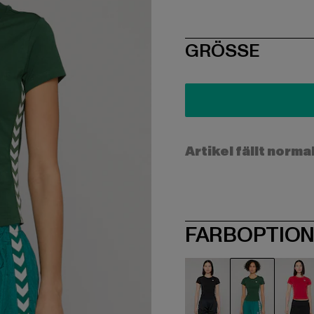
SIZE
GRÖSSE
Artikel fällt norma
FARBOPTIO