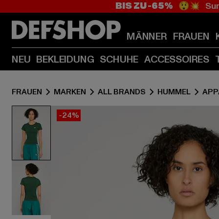
BIS ZU -65%
😲💥 Sum
MÄNNER
FRAUEN
NEU
BEKLEIDUNG
SCHUHE
ACCESSOIRES
FRAUEN
MARKEN
ALL BRANDS
HUMMEL
APP
-24%