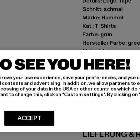
Details: Logo-Tape
Schnitt: schmal
Marke: Hummel
Kat.: T-Shirts
Farbe: grün
Hersteller Farbe: gre
Materialzusammense
O SEE YOU HERE!
Art.Nr: HUW126-004-
Hersteller: HUMMEL 
rove your use experience, save your preferences, analyse u
ontents and advertising. In addition, we allow partners to e
Balticagade 20 | 8000
ocessing of your data in the USA or other countries which do 
ant to change this, click on "Custom settings". By clicking on 
GRÖSSE 
ACCEPT
PFLEGEHINWE
LIEFERUNG &