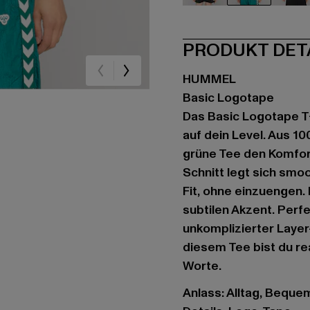
schwarz
grün
rot
PRODUKT DET
HUMMEL
Basic Logotape
Das Basic Logotape T-
auf dein Level. Aus 1
grüne Tee den Komfort
Schnitt legt sich smo
Fit, ohne einzuengen.
subtilen Akzent. Perfe
unkomplizierter Layer
diesem Tee bist du re
Worte.
Anlass: Alltag, Bequem,