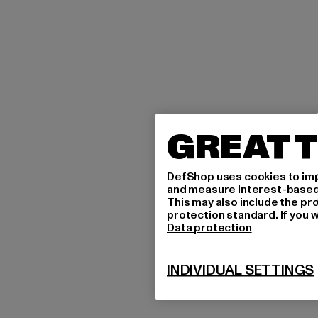
GREAT T
DefShop uses cookies to imp
and measure interest-based c
This may also include the pr
protection standard. If you w
Data protection
INDIVIDUAL SETTINGS