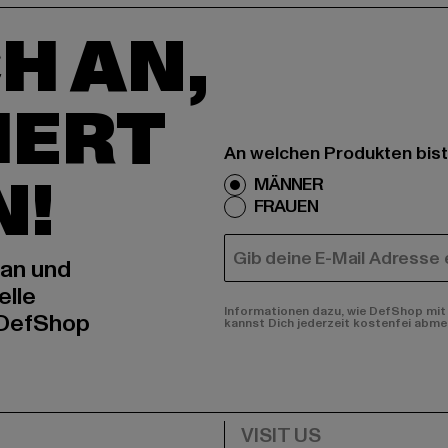
H AN,
IERT
An welchen Produkten bist
N!
MÄNNER
FRAUEN
E-MAIL
 an und
elle
Informationen dazu, wie DefShop mit 
 DefShop
kannst Dich jederzeit kostenfei abme