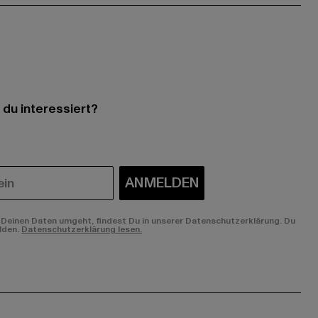
 du interessiert?
ANMELDEN
Deinen Daten umgeht, findest Du in unserer Datenschutzerklärung. Du
lden.
Datenschutzerklärung lesen.