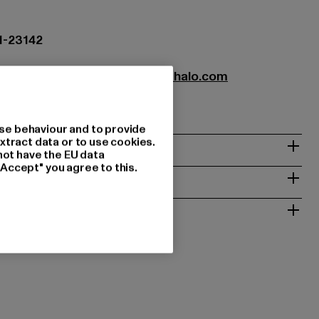
1-23142
CENOZOIC APS |
info@newlinehalo.com
 Aarhus C | DK
se behaviour and to provide
& PASSFORM
xtract data or to use cookies.
not have the EU data
"Accept" you agree to this.
ISE
 RÜCKGABE