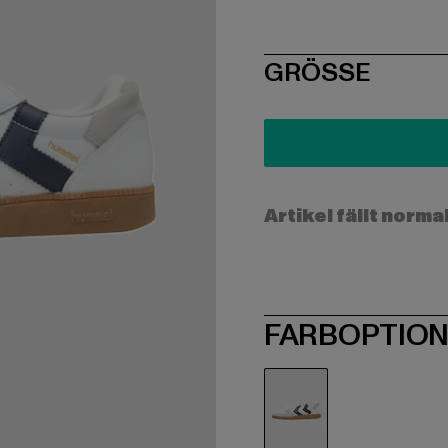
SIZE
GRÖSSE
Artikel fällt norma
FARBOPTIO