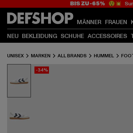
BIS ZU -65%
😲💥 Sum
MÄNNER
FRAUEN
NEU
BEKLEIDUNG
SCHUHE
ACCESSOIRES
UNISEX
MARKEN
ALL BRANDS
HUMMEL
FOO
-34%