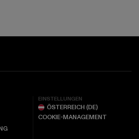
ge:
ok page:
ouTube channel:
EINSTELLUNGEN
COOKIE-MANAGEMENT
NG