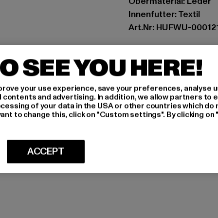
Obermaterial: Leder
Innenfutter: Textil
Art.Nr: HUFWU-00012
Hersteller: HUMMEL 
O SEE YOU HERE!
Balticagade 20 | 8000
rove your use experience, save your preferences, analyse u
GRÖSSE 
ontents and advertising. In addition, we allow partners to e
ocessing of your data in the USA or other countries which do 
ant to change this, click on "Custom settings". By clicking on 
PFLEGEHINWE
LIEFERUNG &
ACCEPT