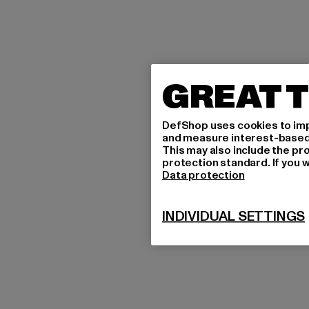
GREAT T
DefShop uses cookies to imp
and measure interest-based c
This may also include the pr
protection standard. If you w
Data protection
INDIVIDUAL SETTINGS