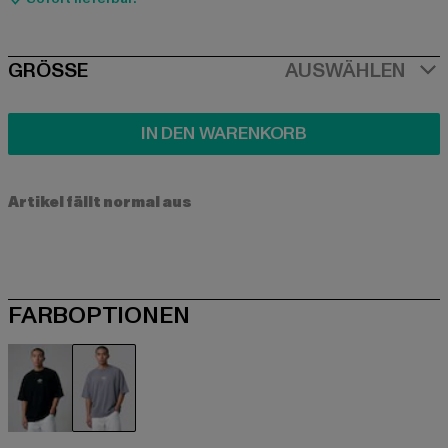
SIZE
GRÖSSE
AUSWÄHLEN
IN DEN WARENKORB
Artikel fällt normal aus
FARBOPTIONEN
schwarz
grau