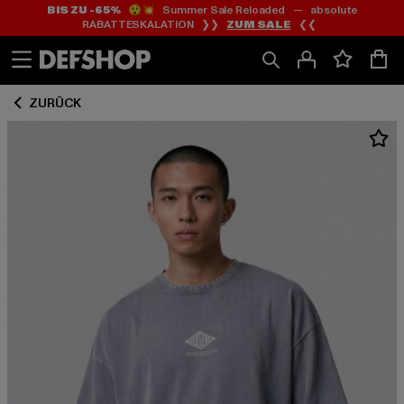
BIS ZU -65%
😲💥 Summer Sale Reloaded — absolute
Zum
Zum
RABATTESKALATION ❯❯
ZUM SALE
❮❮
Inhalt
Fußzeile
springen
springen
ZURÜCK