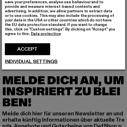
save your preferences, analyse use behaviour and to
GRÖSSE & PASSFORM
provide and measure interest-based contents and
advertising. In addition, we allow partners to extract data
or to use cookies. This may also include the processing of
PFLEGEHINWEISE
your data in the USA or other countries which do not have
the EU data protection standard. If you want to change
this, click on "Custom settings". By clicking on "Accept" you
LIEFERUNG & RÜCKGABE
agree to this.
Data protection
ACCEPT
INDIVIDUAL SETTINGS
MELDE DICH AN, UM
INSPIRIERT ZU BLEI
BEN!
Melde dich hier für unseren Newsletter an und
erhalte künftig Informationen über aktuelle Tre
nds, Angebote und Gutscheine von DefShop p