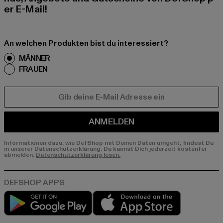
er E-Mail!
An welchen Produkten bist du interessiert?
MÄNNER
FRAUEN
E-MAIL
ANMELDEN
Informationen dazu, wie DefShop mit Deinen Daten umgeht, findest Du
in unserer Datenschutzerklärung. Du kannst Dich jederzeit kostenfei
abmelden.
Datenschutzerklärung lesen.
Play market
App store