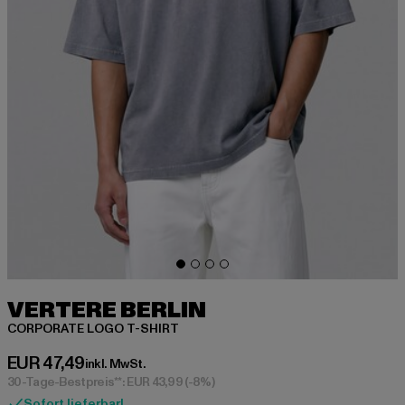
VERTERE BERLIN
CORPORATE LOGO T-SHIRT
Derzeitiger Preis: EUR 47,49
EUR 47,49
inkl. MwSt.
30-Tage-Bestpreis**: EUR 43,99
(-8%)
Sofort lieferbar!