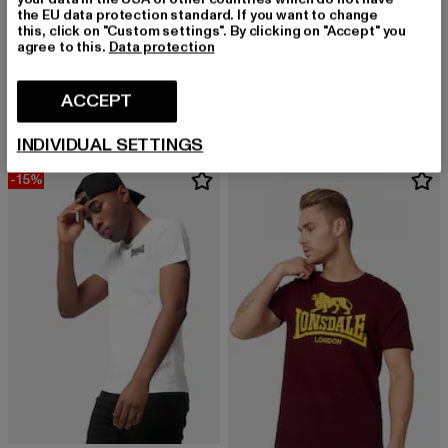
the EU data protection standard. If you want to change
this, click on "Custom settings". By clicking on "Accept" you
LONSDALE LONDON
agree to this.
Data protection
Elmdon
LONSDALE LONDON
Derzeitiger Preis: EUR 19,99
EUR 19,99
Lonsdale London Rottingean Sweat Pant
ACCEPT
Derzeitiger Preis: EUR 77,39
Aktionspreis: EUR 89,99
EUR 77,39
EUR 89,99
INDIVIDUAL SETTINGS
-15%