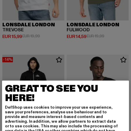
LONSDALE LONDON
LONSDALE LONDON
TREVOSE
FULWOOD
Derzeitiger Preis: EUR 15,99
Aktionspreis: EUR 19,99
Derzeitiger Preis: EUR 14,59
Aktionspreis: 
EUR 15,99
EUR 19,99
EUR 14,59
EUR 19,99
-14%
GREAT TO SEE YOU
HERE!
DefShop uses cookies to improve your use experience,
save your preferences, analyse use behaviour and to
provide and measure interest-based contents and
advertising. In addition, we allow partners to extract data
or to use cookies. This may also include the processing of
your data in the USA or other countries which do not have