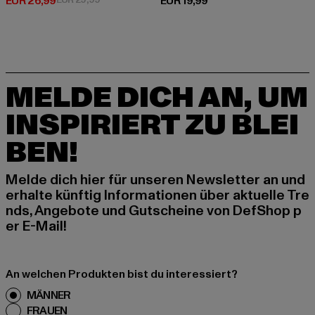
Derzeitiger Preis: EUR 26,99
Derzeitiger Preis: EUR 19,99
EUR 26,99
EUR 19,99
MELDE DICH AN, UM
INSPIRIERT ZU BLEI
BEN!
Melde dich hier für unseren Newsletter an und
erhalte künftig Informationen über aktuelle Tre
nds, Angebote und Gutscheine von DefShop p
er E-Mail!
An welchen Produkten bist du interessiert?
MÄNNER
FRAUEN