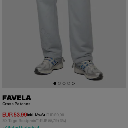
FAVELA
Cross Patches
Derzeitiger Preis: EUR 53,99
EUR 53,99
Aktionspreis: EUR 59,99
inkl. MwSt.
EUR 59,99
30-Tage-Bestpreis**: EUR 55,79
(3%)
Sofort lieferbar!