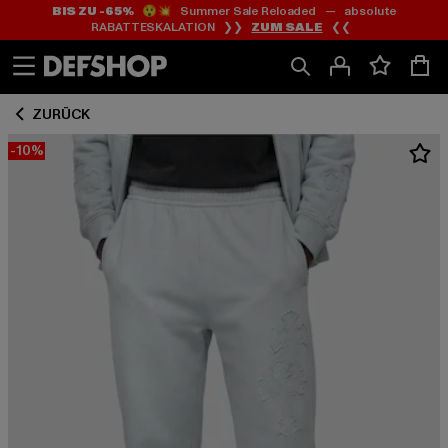
BIS ZU -65%
😲💥 Summer Sale Reloaded — absolute
Zum
Zum
RABATTESKALATION ❯❯
ZUM SALE
❮❮
Inhalt
Fußzeile
springen
springen
ZURÜCK
-10%