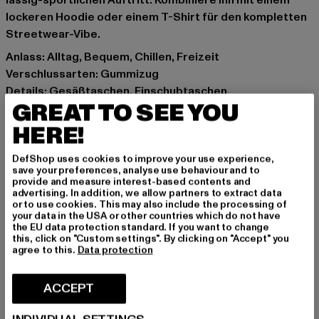
lässig-sportlichen Auftritt. Kombiniere ihn mit einem
lockeren Hoodie oder einem T-Shirt für den kompletten
Streetwear-Vibe.
Anlass: Alltag, Bequem, Chillen, Freizeit
Verschlussarten: Gummizug
Details: Gesäßtaschen, Einschubtaschen
GREAT TO SEE YOU
Schnitt: Normal
Marke: Favela
HERE!
Kat.: Jogginghosen
DefShop uses cookies to improve your use experience,
Farbe: grau
save your preferences, analyse use behaviour and to
Hersteller Farbe: light blue
provide and measure interest-based contents and
advertising. In addition, we allow partners to extract data
Materialzusammensetzung: 70% Baumwolle, 30%
or to use cookies. This may also include the processing of
Polyester
your data in the USA or other countries which do not have
the EU data protection standard. If you want to change
Art.Nr: FAV-Q126-CPLBJ-149-01851
this, click on "Custom settings". By clicking on "Accept" you
agree to this.
Data protection
Hersteller: AD Distribution GmbH |
Info@favelaclothing.com
ACCEPT
CHRISTINENSTRASSE 19A | 40880 Rattingen | DE