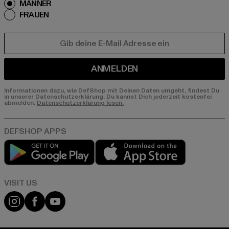
MÄNNER
FRAUEN
E-MAIL
ANMELDEN
Informationen dazu, wie DefShop mit Deinen Daten umgeht, findest Du
in unserer Datenschutzerklärung. Du kannst Dich jederzeit kostenfei
abmelden.
Datenschutzerklärung lesen.
Play market
App store
Visit our Instagram page:
Visit our Facebook page:
Visit our YouTube channel: