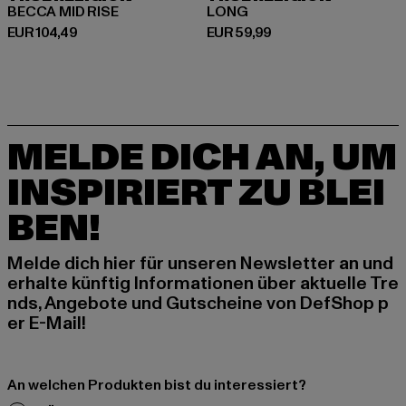
BECCA MID RISE
LONG
Derzeitiger Preis: EUR 104,49
Derzeitiger Preis: EUR 59,99
EUR 104,49
EUR 59,99
MELDE DICH AN, UM
INSPIRIERT ZU BLEI
BEN!
Melde dich hier für unseren Newsletter an und
erhalte künftig Informationen über aktuelle Tre
nds, Angebote und Gutscheine von DefShop p
er E-Mail!
An welchen Produkten bist du interessiert?