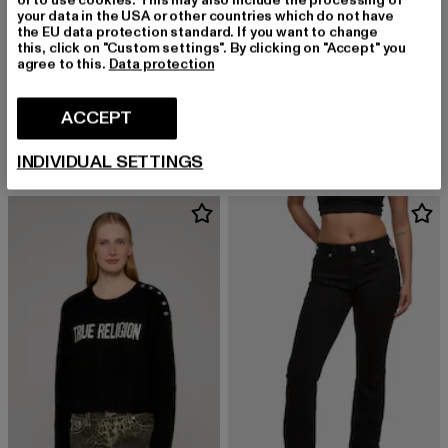
or to use cookies. This may also include the processing of
your data in the USA or other countries which do not have
the EU data protection standard. If you want to change
this, click on "Custom settings". By clicking on "Accept" you
agree to this.
Data protection
TRUE RELIGION
TRUE RELIGION
BECCA
LEOPARD CRYSTALS SS BABY TEE
ACCEPT
Derzeitiger Preis: EUR 104,39
Aktionspreis: EUR 119,99
Derzeitiger Preis: EUR 45,99
EUR 104,39
EUR 119,99
EUR 45,99
INDIVIDUAL SETTINGS