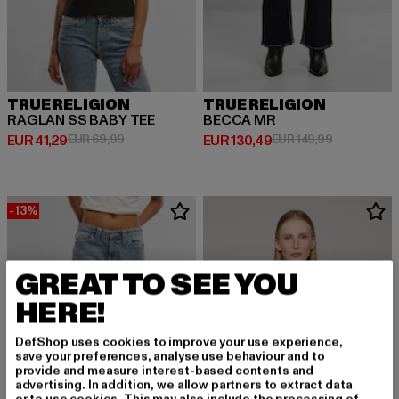
TRUE RELIGION
TRUE RELIGION
RAGLAN SS BABY TEE
BECCA MR
Derzeitiger Preis: EUR 41,29
Aktionspreis: EUR 69,99
Derzeitiger Preis: EUR 130,49
Aktionsprei
EUR 41,29
EUR 69,99
EUR 130,49
EUR 149,99
-13%
GREAT TO SEE YOU
HERE!
DefShop uses cookies to improve your use experience,
save your preferences, analyse use behaviour and to
provide and measure interest-based contents and
advertising. In addition, we allow partners to extract data