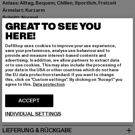
Anlass: Alltag, Bequem, Chillen, Sportlich, Freizeit
Ärmelart: Kurzarm
Schnitt: Normal
GREAT TO SEE YOU
Marke: Dstrezzed
Kat.: Polo Shirts
HERE!
Farbe: beige
DefShop uses cookies to improve your use experience,
Hersteller Farbe: sand
save your preferences, analyse use behaviour and to
Materialzusammensetzung: 100% Baumwolle
provide and measure interest-based contents and
advertising. In addition, we allow partners to extract data
Art.Nr: DZ420062-00208
or to use cookies. This may also include the processing of
your data in the USA or other countries which do not have
the EU data protection standard. If you want to change
Hersteller: Dstrezzed B.V. |
webshop@dstrezzed.com
this, click on "Custom settings". By clicking on "Accept" you
Sloterweg 303 H3 | 1171 VC Badhoevedorp | NL
agree to this.
Data protection
ACCEPT
GRÖSSE & PASSFORM
INDIVIDUAL SETTINGS
PFLEGEHINWEISE
LIEFERUNG & RÜCKGABE