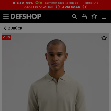
BIS ZU -65%
😲💥 Summer Sale Reloaded — absolute
Zum
Zum
RABATTESKALATION ❯❯
ZUM SALE
❮❮
Inhalt
Fußzeile
springen
springen
ZURÜCK
-13%