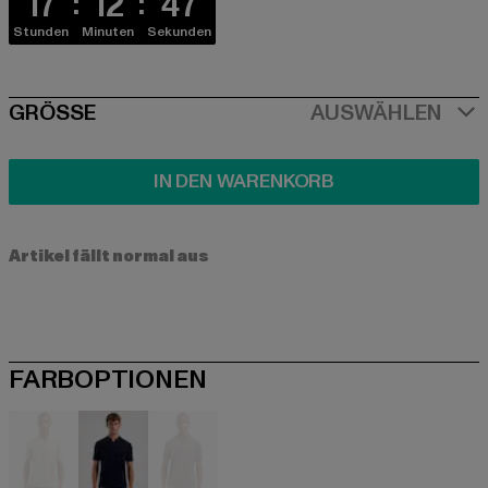
17
12
46
Stunden
Minuten
Sekunden
SIZE
GRÖSSE
AUSWÄHLEN
IN DEN WARENKORB
Artikel fällt normal aus
FARBOPTIONEN