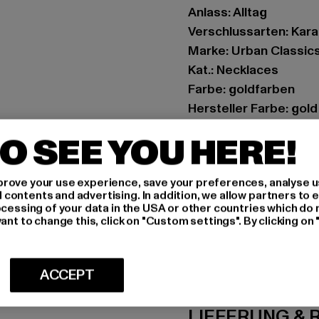
Anlass: Alltag
Verschlussarten: Kara
Marke: Urban Classic
Kat.: Necklaces
Farbe: goldfarben
Hersteller Farbe: gold
Materialzusammenset
O SEE YOU HERE!
Art.Nr: TB5146-00109
rove your use experience, save your preferences, analyse u
Hersteller: TB Intern
ontents and advertising. In addition, we allow partners to e
Dr.-Robert-Murjahn-S
ocessing of your data in the USA or other countries which do 
ant to change this, click on "Custom settings". By clicking on 
GRÖSSE 
ACCEPT
PFLEGEHINWE
LIEFERUNG &