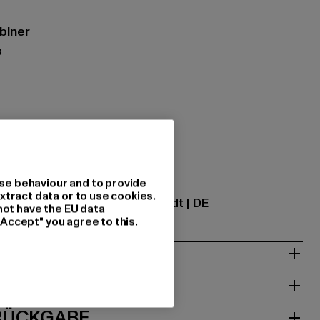
biner
s
zung: 70% Eisen, 30% Zink
se behaviour and to provide
ational GmbH |
info@tbint.de
xtract data or to use cookies.
traße 7 | 64372 Ober-Ramstadt | DE
not have the EU data
"Accept" you agree to this.
& PASSFORM
ISE
 RÜCKGABE