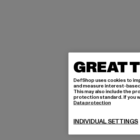
GREAT T
DefShop uses cookies to imp
and measure interest-based c
This may also include the pr
protection standard. If you w
Data protection
INDIVIDUAL SETTINGS