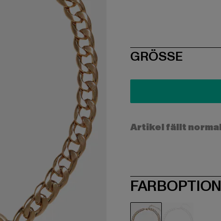
SIZE
GRÖSSE
Artikel fällt norma
FARBOPTIO