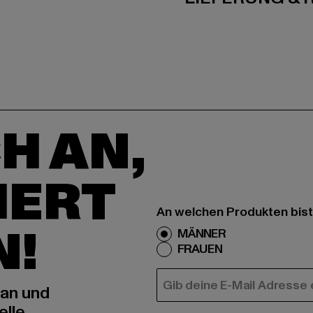
H AN,
IERT
An welchen Produkten bist
N!
MÄNNER
FRAUEN
E-MAIL
 an und
elle