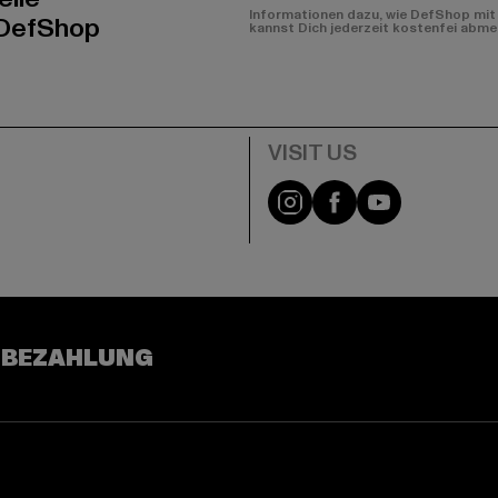
Informationen dazu, wie DefShop mit 
 DefShop
kannst Dich jederzeit kostenfei abme
e
Visit our Instagram pa
Visit our Facebo
Visit our Y
 BEZAHLUNG