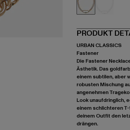
goldfarben
silberfarbe
PRODUKT DET
URBAN CLASSICS
Fastener
Die Fastener Necklace
Ästhetik. Das goldfar
einem subtilen, aber 
robusten Mischung aus
angenehmen Tragekomf
Look unaufdringlich, 
einem schlichteren T-S
deinem Outfit den letz
drängen.