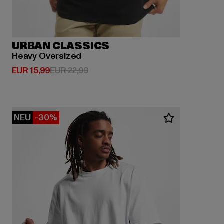
URBAN CLASSICS
Heavy Oversized
Derzeitiger Preis: EUR 15,99
Aktionspreis: EUR 22,99
EUR 15,99
EUR 22,99
NEU
-30%