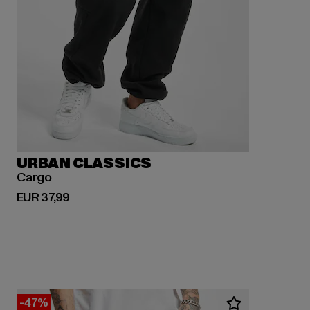
URBAN CLASSICS
Cargo
Derzeitiger Preis: EUR 37,99
EUR 37,99
-47%