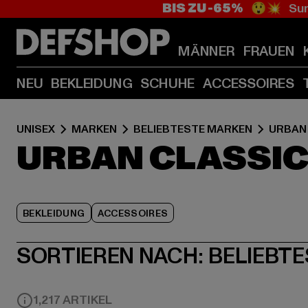
BIS ZU -65%
😲💥 Sum
MÄNNER
FRAUEN
NEU
BEKLEIDUNG
SCHUHE
ACCESSOIRES
UNISEX
MARKEN
BELIEBTESTE MARKEN
URBAN
URBAN CLASSI
BEKLEIDUNG
ACCESSOIRES
SORTIEREN NACH:
BELIEBTE
1,217 ARTIKEL