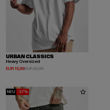
URBAN CLASSICS
Heavy Oversized
Derzeitiger Preis: EUR 15,99
Aktionspreis: EUR 22,99
EUR 15,99
EUR 22,99
NEU
-37%