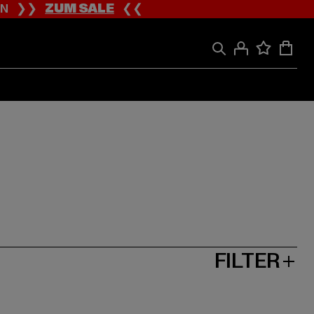
ION ❯❯
ZUM SALE
❮❮
FILTER