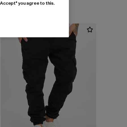
"Accept" you agree to this.
NEU
-28%