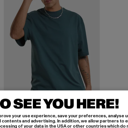
O SEE YOU HERE!
rove your use experience, save your preferences, analyse u
URBAN CLASSICS
ontents and advertising. In addition, we allow partners to e
Tall
ocessing of your data in the USA or other countries which do 