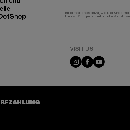
 an und
elle
Informationen dazu, wie DefShop mit 
 DefShop
kannst Dich jederzeit kostenfei abme
e
Visit our Instagram pa
Visit our Facebo
Visit our Y
 BEZAHLUNG