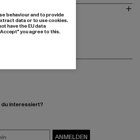
 RÜCKGABE
se behaviour and to provide
xtract data or to use cookies.
not have the EU data
"Accept" you agree to this.
 du interessiert?
ANMELDEN