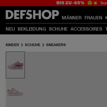
BIS ZU -65%
😲💥 Sum
MÄNNER
FRAUEN
NEU
BEKLEIDUNG
SCHUHE
ACCESSOIRES
KINDER
SCHUHE
SNEAKERS