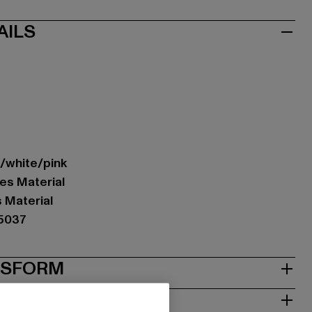
AILS
e/white/pink
es Material
s Material
15037
& PASSFORM
ISE