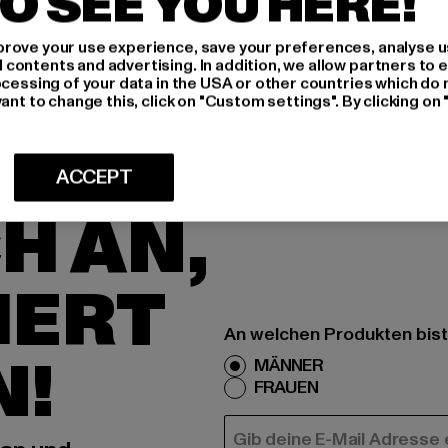
O SEE YOU HERE!
LIEFERUNG &
rove your use experience, save your preferences, analyse u
ontents and advertising. In addition, we allow partners to e
ocessing of your data in the USA or other countries which do 
ant to change this, click on "Custom settings". By clicking on 
ACCEPT
H AN,
IERT
An welchen Produkten bist
N!
MÄNNER
FRAUEN
E-MAIL