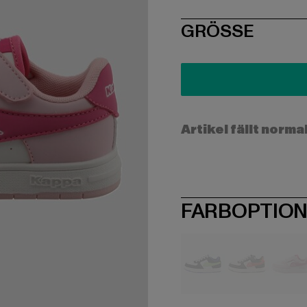
SIZE
GRÖSSE
Artikel fällt norma
FARBOPTIO
schwarz
khaki
ro