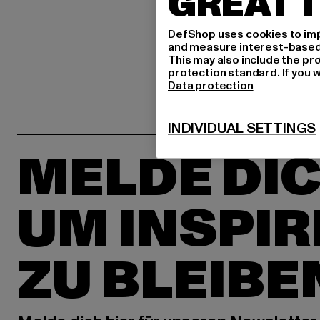
GREAT T
DefShop uses cookies to imp
and measure interest-based c
This may also include the pr
protection standard. If you w
Data protection
INDIVIDUAL SETTINGS
MELDE DIC
UM INSPIR
ZU BLEIBE