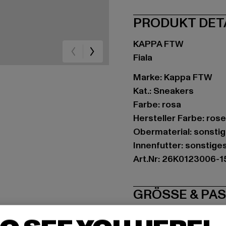
PRODUKT DET
KAPPA FTW
Fiala
Marke: Kappa FTW
Kat.: Sneakers
Farbe: rosa
Hersteller Farbe: ros
Obermaterial: sonstig
Innenfutter: sonstige
Art.Nr: 26K0123006-
GRÖSSE 
PFLEGEHINWE