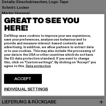
Details: Einschubtaschen, Logo-Tape
Schnitt: Locker
Marke: Hummel
GREAT TO SEE YOU
Kat.: Track Pants
Farbe: schwarz
HERE!
Hersteller Farbe: black
DefShop uses cookies to improve your use experience,
Materialzusammensetzung: 95% Polyester, 5% Elasthan
save your preferences, analyse use behaviour and to
Art.Nr: HUW126-012-00007
provide and measure interest-based contents and
advertising. In addition, we allow partners to extract data
or to use cookies. This may also include the processing of
Hersteller: HUMMEL CENOZOIC APS |
your data in the USA or other countries which do not have
the EU data protection standard. If you want to change
info@newlinehalo.com
this, click on "Custom settings". By clicking on "Accept" you
Balticagade 20 | 8000 Aarhus C | DK
agree to this.
Data protection
ACCEPT
GRÖSSE & PASSFORM
INDIVIDUAL SETTINGS
PFLEGEHINWEISE
LIEFERUNG & RÜCKGABE