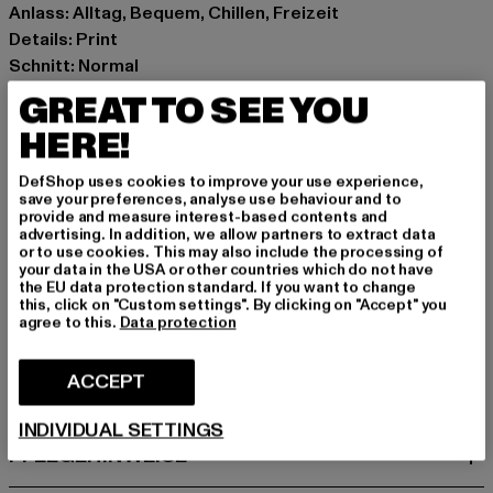
Anlass: Alltag, Bequem, Chillen, Freizeit
Details: Print
Schnitt: Normal
Marke: Favela
GREAT TO SEE YOU
Kat.: T-Shirts
HERE!
Farbe: schwarz
Hersteller Farbe: black
DefShop uses cookies to improve your use experience,
Materialzusammensetzung: 100% Baumwolle
save your preferences, analyse use behaviour and to
provide and measure interest-based contents and
Art.Nr: FAV-Q226-FFBT-995-00007
advertising. In addition, we allow partners to extract data
or to use cookies. This may also include the processing of
your data in the USA or other countries which do not have
Hersteller: AD Distribution GmbH |
the EU data protection standard. If you want to change
Info@favelaclothing.com
this, click on "Custom settings". By clicking on "Accept" you
agree to this.
Data protection
CHRISTINENSTRASSE 19A | 40880 Rattingen | DE
ACCEPT
GRÖSSE & PASSFORM
INDIVIDUAL SETTINGS
PFLEGEHINWEISE