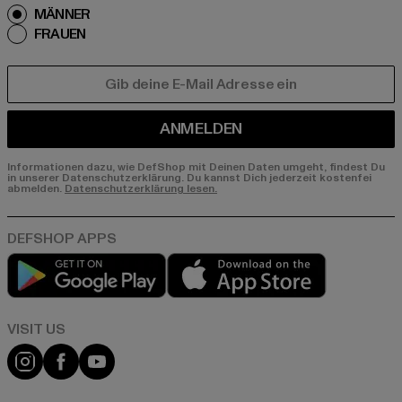
MÄNNER
FRAUEN
E-MAIL
ANMELDEN
Informationen dazu, wie DefShop mit Deinen Daten umgeht, findest Du
in unserer Datenschutzerklärung. Du kannst Dich jederzeit kostenfei
abmelden.
Datenschutzerklärung lesen.
Play market
App store
Visit our Instagram page:
Visit our Facebook page:
Visit our YouTube channel: