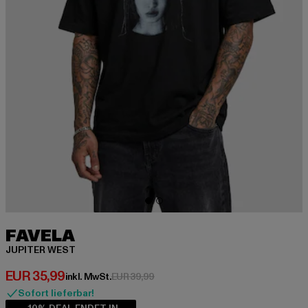
FAVELA
JUPITER WEST
Derzeitiger Preis: EUR 35,99
EUR 35,99
Aktionspreis: EUR 39,99
inkl. MwSt.
EUR 39,99
Sofort lieferbar!