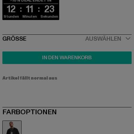
-10% DEAL ENDET IN
12
11
22
Stunden
Minuten
Sekunden
SIZE
GRÖSSE
AUSWÄHLEN
IN DEN WARENKORB
Artikel fällt normal aus
FARBOPTIONEN