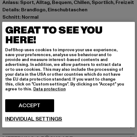
Anlass: Sport, Alltag, Bequem, Chillen, Sportlich, Freizeit
Details: Brandlogo, Einschubtaschen
Schnitt: Normal
Marke: K1X
GREAT TO SEE YOU
Kat.: Bekleidung
HERE!
Farbe: orange
Hersteller Farbe: orange
DefShop uses cookies to improve your use experience,
Materialzusammensetzung: 100% Polyester
save your preferences, analyse use behaviour and to
provide and measure interest-based contents and
Art.Nr: 60130016-00180
advertising. In addition, we allow partners to extract data
or to use cookies. This may also include the processing of
your data in the USA or other countries which do not have
Hersteller: Urban Styles Agency GmbH & Co. KG |
the EU data protection standard. If you want to change
agentur@urbanstylesagency.com
this, click on "Custom settings". By clicking on "Accept" you
agree to this.
Data protection
Schanzenstraße 41 | 51063 Köln | DE
ACCEPT
GRÖSSE & PASSFORM
INDIVIDUAL SETTINGS
PFLEGEHINWEISE