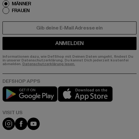
MÄNNER
FRAUEN
E-MAIL
ANMELDEN
Informationen dazu, wie DefShop mit Deinen Daten umgeht, findest Du
in unserer Datenschutzerklärung. Du kannst Dich jederzeit kostenfei
abmelden.
Datenschutzerklärung lesen.
Play market
App store
Visit our Instagram page:
Visit our Facebook page:
Visit our YouTube channel: