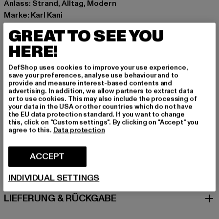
Anlass: Strand, Alltag, Modern
Marke: Karl Kani
Kat.: Bucket Hats
GREAT TO SEE YOU
Farbe: schwarz
HERE!
Hersteller Farbe: black
Materialzusammensetzung: 100% Polyester
DefShop uses cookies to improve your use experience,
Art.Nr: 7115214-00007
save your preferences, analyse use behaviour and to
provide and measure interest-based contents and
advertising. In addition, we allow partners to extract data
Hersteller: Urban Styles Agency GmbH & Co. KG |
or to use cookies. This may also include the processing of
your data in the USA or other countries which do not have
agentur@urbanstylesagency.com
the EU data protection standard. If you want to change
Schanzenstraße 41 | 51063 Köln | DE
this, click on "Custom settings". By clicking on "Accept" you
agree to this.
Data protection
GRÖSSE & PASSFORM
ACCEPT
PFLEGEHINWEISE
INDIVIDUAL SETTINGS
LIEFERUNG & RÜCKGABE