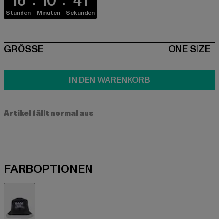
16
10
40
Stunden
Minuten
Sekunden
SIZE
GRÖSSE
ONE SIZE
IN DEN WARENKORB
Artikel fällt normal aus
FARBOPTIONEN