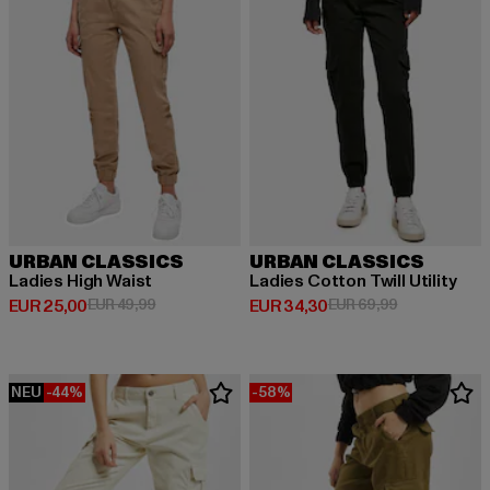
URBAN CLASSICS
URBAN CLASSICS
Ladies High Waist
Ladies Cotton Twill Utility
Derzeitiger Preis: EUR 25,00
Aktionspreis: EUR 49,99
Derzeitiger Preis: EUR 34,30
Aktionspreis:
EUR 25,00
EUR 49,99
EUR 34,30
EUR 69,99
NEU
-44%
-58%