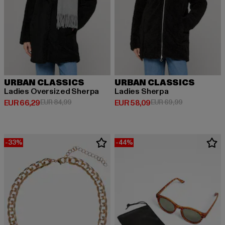
URBAN CLASSICS
URBAN CLASSICS
Ladies Oversized Sherpa
Ladies Sherpa
Derzeitiger Preis: EUR 66,29
Aktionspreis: EUR 84,99
Derzeitiger Preis: EUR 58,09
Aktionspreis:
EUR 66,29
EUR 84,99
EUR 58,09
EUR 69,99
-33%
-44%