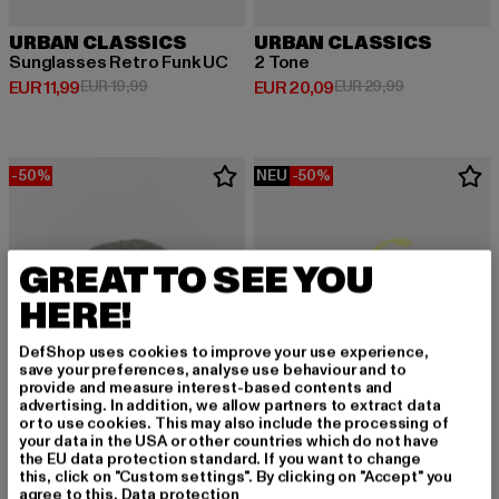
URBAN CLASSICS
URBAN CLASSICS
Sunglasses Retro Funk UC
2 Tone
Derzeitiger Preis: EUR 11,99
Aktionspreis: EUR 19,99
Derzeitiger Preis: EUR 20,09
Aktionspreis:
EUR 11,99
EUR 19,99
EUR 20,09
EUR 29,99
-50%
NEU
-50%
GREAT TO SEE YOU
HERE!
DefShop uses cookies to improve your use experience,
save your preferences, analyse use behaviour and to
provide and measure interest-based contents and
advertising. In addition, we allow partners to extract data
or to use cookies. This may also include the processing of
your data in the USA or other countries which do not have
the EU data protection standard. If you want to change
this, click on "Custom settings". By clicking on "Accept" you
URBAN CLASSICS
agree to this.
Data protection