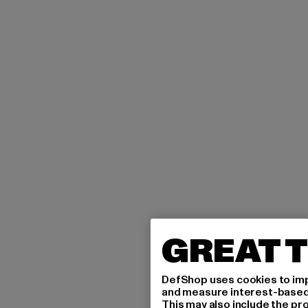
GREAT T
DefShop uses cookies to imp
and measure interest-based c
This may also include the pr