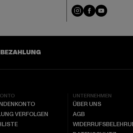
e
Visit our Instagram pa
Visit our Facebo
Visit our Y
 BEZAHLUNG
KONTO
UNTERNEHMEN
UNDENKONTO
ÜBER UNS
LUNG VERFOLGEN
AGB
LISTE
WIDERRUFSBELEHRU