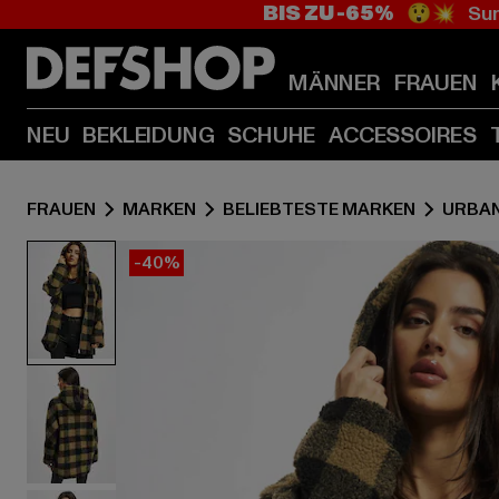
BIS ZU -65%
😲💥 Sum
MÄNNER
FRAUEN
NEU
BEKLEIDUNG
SCHUHE
ACCESSOIRES
FRAUEN
MARKEN
BELIEBTESTE MARKEN
URBAN
-40%