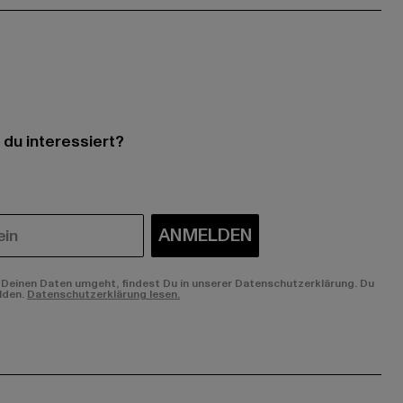
 du interessiert?
ANMELDEN
Deinen Daten umgeht, findest Du in unserer Datenschutzerklärung. Du
lden.
Datenschutzerklärung lesen.