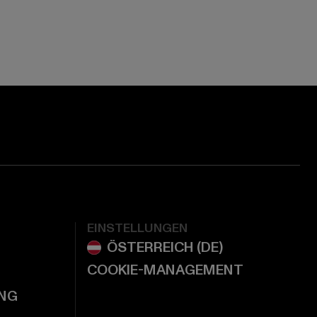
ge:
ok page:
ouTube channel:
EINSTELLUNGEN
COOKIE-MANAGEMENT
NG