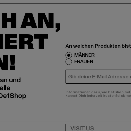
H AN,
IERT
An welchen Produkten bist
N!
MÄNNER
FRAUEN
E-MAIL
 an und
elle
Informationen dazu, wie DefShop mit 
 DefShop
kannst Dich jederzeit kostenfei abme