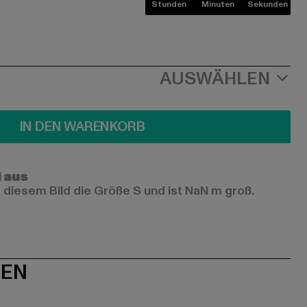
Stunden
Minuten
Sekunden
AUSWÄHLEN
IN DEN WARENKORB
l aus
 diesem Bild die Größe S und ist NaN m groß.
NEN