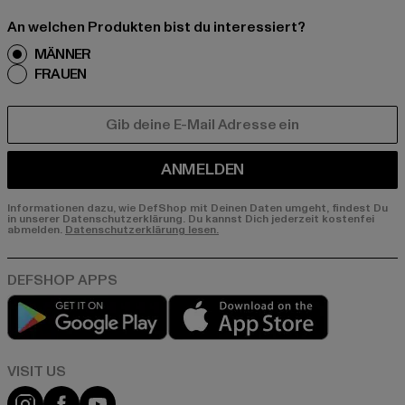
An welchen Produkten bist du interessiert?
MÄNNER
FRAUEN
E-MAIL
ANMELDEN
Informationen dazu, wie DefShop mit Deinen Daten umgeht, findest Du
in unserer Datenschutzerklärung. Du kannst Dich jederzeit kostenfei
abmelden.
Datenschutzerklärung lesen.
Play market
App store
Visit our Instagram page:
Visit our Facebook page:
Visit our YouTube channel: