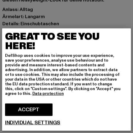
diesen Heavyweight-Look für deine Rotation.
Anlass: Alltag
Ärmelart: Langarm
Details: Einschubtaschen
Schnitt: Locker
GREAT TO SEE YOU
Marke: Urban Classics
HERE!
Kat.: Jacken
Farbe: grün
DefShop uses cookies to improve your use experience,
Hersteller Farbe: softsalvia
save your preferences, analyse use behaviour and to
provide and measure interest-based contents and
Materialzusammensetzung: 100% Polyester
advertising. In addition, we allow partners to extract data
Art.Nr: TB1755Z-03259
or to use cookies. This may also include the processing of
your data in the USA or other countries which do not have
the EU data protection standard. If you want to change
Hersteller: TB International GmbH |
info@tbint.de
this, click on "Custom settings". By clicking on "Accept" you
agree to this.
Data protection
Dr.-Robert-Murjahn-Straße 7 | 64372 Ober-Ramstadt |
DE
ACCEPT
GRÖSSE & PASSFORM
INDIVIDUAL SETTINGS