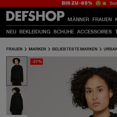
BIS ZU -65%
😲💥 Sum
MÄNNER
FRAUEN
NEU
BEKLEIDUNG
SCHUHE
ACCESSOIRES
FRAUEN
MARKEN
BELIEBTESTE MARKEN
URBAN
-27%