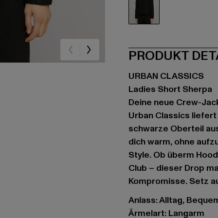
schwarz
PRODUKT DET
URBAN CLASSICS
Ladies Short Sherpa
Deine neue Crew-Jacke
Urban Classics liefer
schwarze Oberteil aus
dich warm, ohne aufz
Style. Ob überm Hood
Club – dieser Drop m
Kompromisse. Setz au
Anlass: Alltag, Bequem,
Ärmelart: Langarm