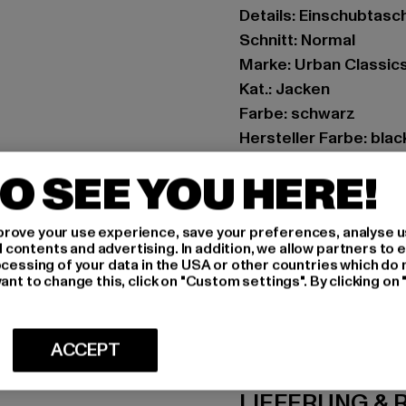
Details: Einschubtasc
Schnitt: Normal
Marke: Urban Classic
Kat.: Jacken
Farbe: schwarz
Hersteller Farbe: blac
Materialzusammenset
O SEE YOU HERE!
Art.Nr: TB4545Z-000
rove your use experience, save your preferences, analyse u
Hersteller: TB Intern
ontents and advertising. In addition, we allow partners to e
Dr.-Robert-Murjahn-S
ocessing of your data in the USA or other countries which do 
ant to change this, click on "Custom settings". By clicking on 
GRÖSSE 
ACCEPT
PFLEGEHINWE
LIEFERUNG &