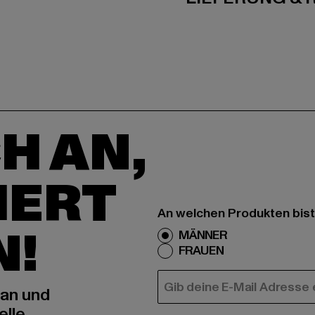
H AN,
IERT
An welchen Produkten bist
N!
MÄNNER
FRAUEN
E-MAIL
 an und
elle