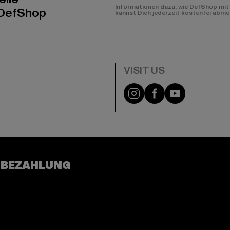
Informationen dazu, wie DefShop mit 
 DefShop
kannst Dich jederzeit kostenfei abme
e
Visit our Instagram pa
Visit our Facebo
Visit our Y
 BEZAHLUNG