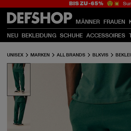
BIS ZU -65%
😲💥 Sum
MÄNNER
FRAUEN
NEU
BEKLEIDUNG
SCHUHE
ACCESSOIRES
UNISEX
MARKEN
ALL BRANDS
BLKVIS
BEKLE