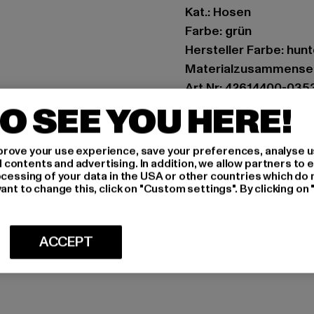
Kat.: Hosen
Farbe: grün
Hersteller Farbe: hun
Materialzusammense
Art.Nr: 42614400-035
O SEE YOU HERE!
Hersteller: Play Hard
Landwehrstrasse 70A 
rove your use experience, save your preferences, analyse u
ontents and advertising. In addition, we allow partners to e
ocessing of your data in the USA or other countries which do 
GRÖSSE 
ant to change this, click on "Custom settings". By clicking on 
PFLEGEHINWE
ACCEPT
LIEFERUNG &