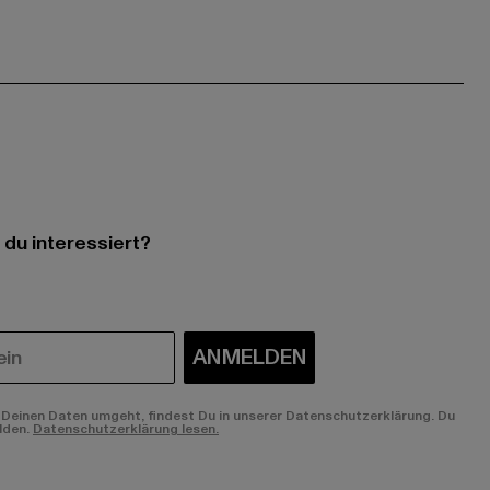
 du interessiert?
ANMELDEN
Deinen Daten umgeht, findest Du in unserer Datenschutzerklärung. Du
lden.
Datenschutzerklärung lesen.