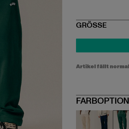
SIZE
GRÖSSE
Artikel fällt norma
FARBOPTIO