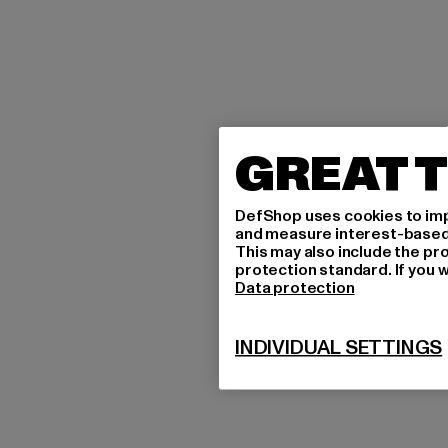
GREAT T
DefShop uses cookies to imp
and measure interest-based c
This may also include the pr
protection standard. If you w
Data protection
INDIVIDUAL SETTINGS