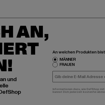
H AN,
IERT
An welchen Produkten bist
N!
MÄNNER
FRAUEN
E-MAIL
 an und
elle
Informationen dazu, wie DefShop mit 
 DefShop
kannst Dich jederzeit kostenfei abme