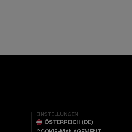
ge:
ok page:
ouTube channel:
EINSTELLUNGEN
COOKIE-MANAGEMENT