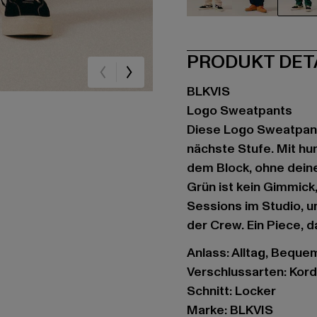
beige
blau
gr
PRODUKT DET
BLKVIS
Logo Sweatpants
Diese Logo Sweatpants
nächste Stufe. Mit hu
dem Block, ohne deine
Grün ist kein Gimmick
Sessions im Studio, u
der Crew. Ein Piece, da
Anlass: Alltag, Bequem,
Verschlussarten: Kor
Schnitt: Locker
Marke: BLKVIS