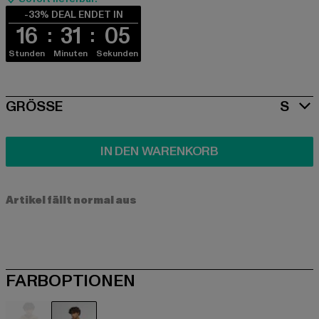
-33% DEAL ENDET IN
16
31
04
Stunden
Minuten
Sekunden
SIZE
GRÖSSE
S
IN DEN WARENKORB
Artikel fällt normal aus
FARBOPTIONEN