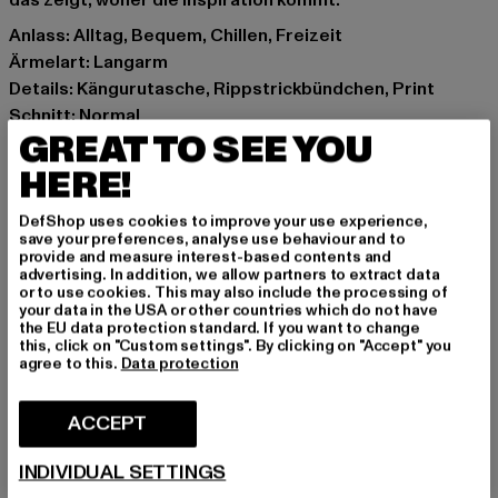
das zeigt, woher die Inspiration kommt.
Anlass: Alltag, Bequem, Chillen, Freizeit
Ärmelart: Langarm
Details: Kängurutasche, Rippstrickbündchen, Print
Schnitt: Normal
GREAT TO SEE YOU
Marke: Mister Tee
Kat.: Sweat & Fleece - Hoodies
HERE!
Farbe: weiß
DefShop uses cookies to improve your use experience,
Hersteller Farbe: white
save your preferences, analyse use behaviour and to
Materialzusammensetzung: 65% Baumwolle, 35%
provide and measure interest-based contents and
advertising. In addition, we allow partners to extract data
Polyester
or to use cookies. This may also include the processing of
Art.Nr: MT3921-00220
your data in the USA or other countries which do not have
the EU data protection standard. If you want to change
this, click on "Custom settings". By clicking on "Accept" you
Hersteller: TB International GmbH |
info@tbint.de
agree to this.
Data protection
Dr.-Robert-Murjahn-Straße 7 | 64372 Ober-Ramstadt |
DE
ACCEPT
INDIVIDUAL SETTINGS
GRÖSSE & PASSFORM