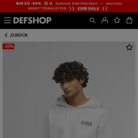
BIS ZU -65%
😲💥 Summer Sale Reloaded — absolute
Zum
Zum
RABATTESKALATION ❯❯
ZUM SALE
❮❮
Inhalt
Fußzeile
springen
springen
ZURÜCK
-33%