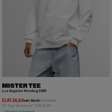
MISTER TEE
Los Angeles Wording EMB
Derzeitiger Preis: EUR 36,84
EUR 36,84
Aktionspreis: EUR 54,99
inkl. MwSt.
EUR 54,99
30-Tage-Bestpreis**: EUR 36,84
Sofort lieferbar!