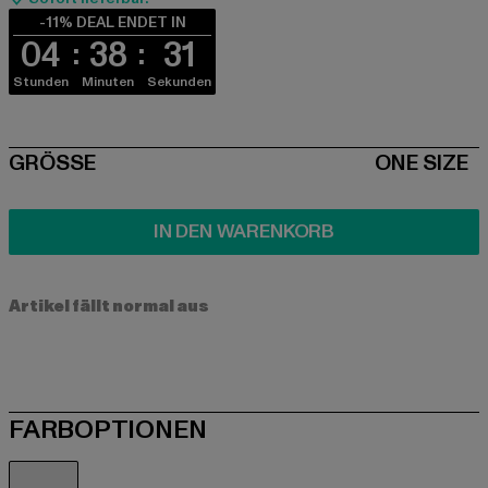
-11% DEAL ENDET IN
04
38
30
Stunden
Minuten
Sekunden
SIZE
GRÖSSE
ONE SIZE
IN DEN WARENKORB
Artikel fällt normal aus
FARBOPTIONEN