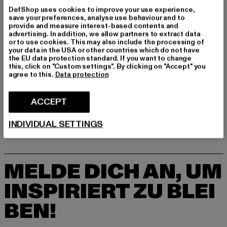
Art.Nr: 8U0226107-00180
DefShop uses cookies to improve your use experience,
save your preferences, analyse use behaviour and to
provide and measure interest-based contents and
advertising. In addition, we allow partners to extract data
GRÖSSE & PASSFORM
or to use cookies. This may also include the processing of
your data in the USA or other countries which do not have
the EU data protection standard. If you want to change
PFLEGEHINWEISE
this, click on "Custom settings". By clicking on "Accept" you
agree to this.
Data protection
LIEFERUNG & RÜCKGABE
ACCEPT
INDIVIDUAL SETTINGS
MELDE DICH AN, UM
INSPIRIERT ZU BLEI
BEN!