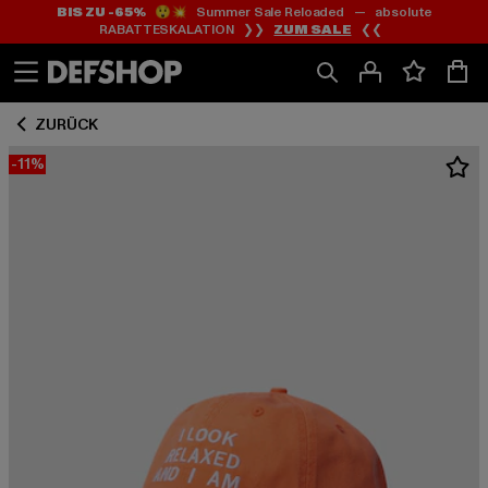
BIS ZU -65%
😲💥 Summer Sale Reloaded — absolute
Zum
Zum
RABATTESKALATION ❯❯
ZUM SALE
❮❮
Inhalt
Fußzeile
springen
springen
ZURÜCK
-11%