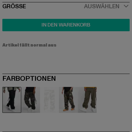
SIZE
GRÖSSE
AUSWÄHLEN
IN DEN WARENKORB
Artikel fällt normal aus
FARBOPTIONEN
schwarz
camouflage
grau
olive
olive