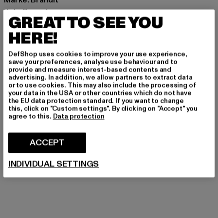
Kat.: Cargohosen
GREAT TO SEE YOU
Farbe: schwarz
HERE!
Hersteller Farbe: black
Materialzusammensetzung: 100% Baumwolle
DefShop uses cookies to improve your use experience,
Art.Nr: BD1001-00007
save your preferences, analyse use behaviour and to
provide and measure interest-based contents and
advertising. In addition, we allow partners to extract data
Hersteller: Brandit Textil GmbH |
info@brandit-wear.com
or to use cookies. This may also include the processing of
Spichernstraße 6a | 50672 Köln | DE
your data in the USA or other countries which do not have
the EU data protection standard. If you want to change
this, click on "Custom settings". By clicking on "Accept" you
agree to this.
Data protection
GRÖSSE & PASSFORM
ACCEPT
PFLEGEHINWEISE
INDIVIDUAL SETTINGS
LIEFERUNG & RÜCKGABE