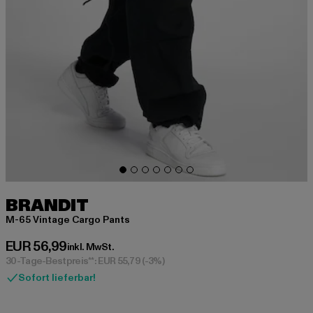
BRANDIT
M-65 Vintage Cargo Pants
Derzeitiger Preis: EUR 56,99
EUR 56,99
inkl. MwSt.
30-Tage-Bestpreis**: EUR 55,79
(-3%)
Sofort lieferbar!