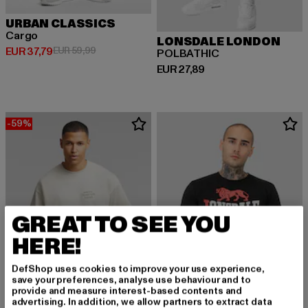
URBAN CLASSICS
Cargo
LONSDALE LONDON
Derzeitiger Preis: EUR 37,79
Aktionspreis: EUR 59,99
EUR 37,79
EUR 59,99
POLBATHIC
Derzeitiger Preis: EUR 27,89
EUR 27,89
-59%
GREAT TO SEE YOU
HERE!
DefShop uses cookies to improve your use experience,
save your preferences, analyse use behaviour and to
provide and measure interest-based contents and
advertising. In addition, we allow partners to extract data