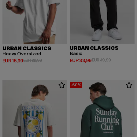
URBAN CLASSICS
URBAN CLASSICS
Basic
Heavy Oversized
Derzeitiger Preis: EUR 33,99
Aktionspreis:
EUR 33,99
EUR 49,99
Derzeitiger Preis: EUR 15,99
Aktionspreis: EUR 22,99
EUR 15,99
EUR 22,99
-60%