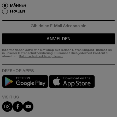
MÄNNER
FRAUEN
E-MAIL
ANMELDEN
Informationen dazu, wie DefShop mit Deinen Daten umgeht, findest Du
in unserer Datenschutzerklärung. Du kannst Dich jederzeit kostenfei
abmelden.
Datenschutzerklärung lesen.
Play market
App store
Visit our Instagram page:
Visit our Facebook page:
Visit our YouTube channel: