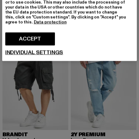
or to use cookies. This may also include the processing of
ANOTHER COTTON LAB
your data in the USA or other countries which do not have
Dinner With Friends
LONSDALE LONDON
the EU data protection standard. If you want to change
Derzeitiger Preis: EUR 18,86
Aktionspreis: EUR 45,99
EUR 18,86
EUR 45,99
LION TWO TONE
this, click on "Custom settings". By clicking on "Accept" you
agree to this.
Data protection
Derzeitiger Preis: EUR 19,99
EUR 19,99
ACCEPT
-18%
-54%
INDIVIDUAL SETTINGS
BRANDIT
2Y PREMIUM