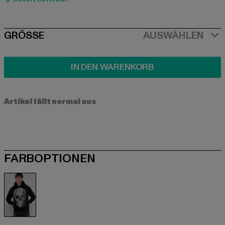
SIZE
GRÖSSE
AUSWÄHLEN
IN DEN WARENKORB
Artikel fällt normal aus
FARBOPTIONEN
schwarz