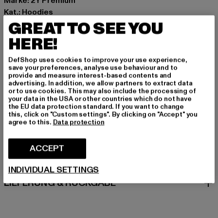
Marke: 2Y Premium
Kat.: Hoodies
GREAT TO SEE YOU
Farbe: schwarz
Hersteller Farbe: black
HERE!
Materialzusammensetzung: 70% Baumwolle, 30%
Polyester
DefShop uses cookies to improve your use experience,
save your preferences, analyse use behaviour and to
Art.Nr: 2Y-NR-HD-1014-00007
provide and measure interest-based contents and
advertising. In addition, we allow partners to extract data
or to use cookies. This may also include the processing of
Hersteller: 2Y Premium GmbH |
info@2y-studios.com
your data in the USA or other countries which do not have
Hollefeldstraße 16 | 48282 Emsdetten | DE
the EU data protection standard. If you want to change
this, click on "Custom settings". By clicking on "Accept" you
agree to this.
Data protection
GRÖSSE & PASSFORM
ACCEPT
PFLEGEHINWEISE
INDIVIDUAL SETTINGS
LIEFERUNG & RÜCKGABE