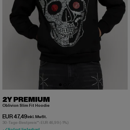
2Y PREMIUM
Oblivion Slim Fit Hoodie
Derzeitiger Preis: EUR 47,49
EUR 47,49
inkl. MwSt.
30-Tage-Bestpreis**: EUR 46,99
(-1%)
Sofort lieferbar!