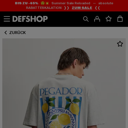
BIS ZU -65%
😲💥 Summer Sale Reloaded — absolute
Zum
Zum
RABATTESKALATION ❯❯
ZUM SALE
❮❮
Inhalt
Fußzeile
springen
springen
ZURÜCK