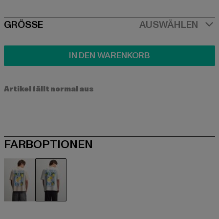
SIZE
GRÖSSE
AUSWÄHLEN
IN DEN WARENKORB
Artikel fällt normal aus
FARBOPTIONEN
beige
grau