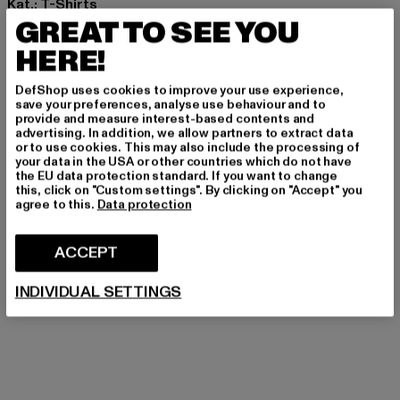
Kat.: T-Shirts
GREAT TO SEE YOU
Farbe: grau
Hersteller Farbe: cloud grey melange
HERE!
Materialzusammensetzung: 100% Baumwolle
Art.Nr: PGDR7112-23769
DefShop uses cookies to improve your use experience,
save your preferences, analyse use behaviour and to
provide and measure interest-based contents and
Hersteller: Pegador GmbH |
support@pegador.com
advertising. In addition, we allow partners to extract data
or to use cookies. This may also include the processing of
Hollefeldstraße 16 | 48282 Emsdetten | DE
your data in the USA or other countries which do not have
the EU data protection standard. If you want to change
this, click on "Custom settings". By clicking on "Accept" you
agree to this.
Data protection
GRÖSSE & PASSFORM
ACCEPT
PFLEGEHINWEISE
INDIVIDUAL SETTINGS
LIEFERUNG & RÜCKGABE