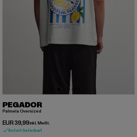
PEGADOR
Palmela Oversized
Derzeitiger Preis: EUR 39,99
EUR 39,99
inkl. MwSt.
Sofort lieferbar!