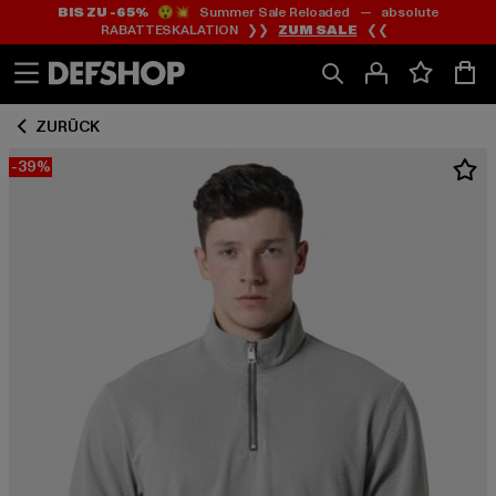
BIS ZU -65%
😲💥 Summer Sale Reloaded — absolute
Zum
Zum
RABATTESKALATION ❯❯
ZUM SALE
❮❮
Inhalt
Fußzeile
springen
springen
ZURÜCK
-39%