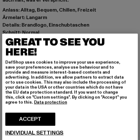
auch hält, was er verspricht.
Anlass: Alltag, Bequem, Chillen, Freizeit
Ärmelart: Langarm
Details: Brandlogo, Einschubtaschen
Schnitt: Normal
GREAT TO SEE YOU
Marke: 883Police
Kat.: Hoodies
HERE!
Farbe: grau
DefShop uses cookies to improve your use experience,
Hersteller Farbe: cool grey
save your preferences, analyse use behaviour and to
Materialzusammensetzung: 65% Polyester, 35%
provide and measure interest-based contents and
advertising. In addition, we allow partners to extract data
Baumwolle
or to use cookies. This may also include the processing of
Art.Nr: 0008784-00794
your data in the USA or other countries which do not have
the EU data protection standard. If you want to change
this, click on "Custom settings". By clicking on "Accept" you
Hersteller: Zabou House |
Krishna@zabou.co.uk
agree to this.
Data protection
Shelley Road, Ashton-on-Ribble | PR2 2ZH Lancashire |
GB
ACCEPT
INDIVIDUAL SETTINGS
GRÖSSE & PASSFORM