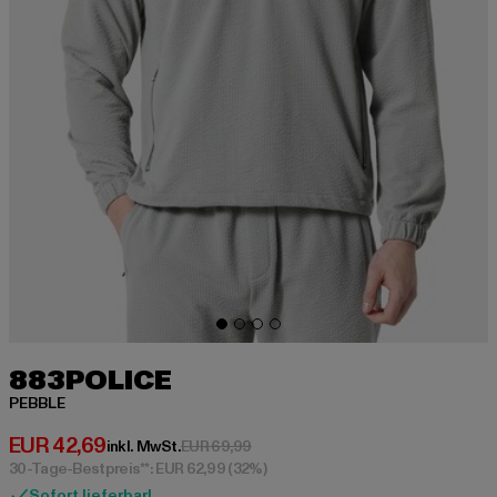
883POLICE
PEBBLE
Derzeitiger Preis: EUR 42,69
EUR 42,69
Aktionspreis: EUR 69,99
inkl. MwSt.
EUR 69,99
30-Tage-Bestpreis**: EUR 62,99
(32%)
Sofort lieferbar!