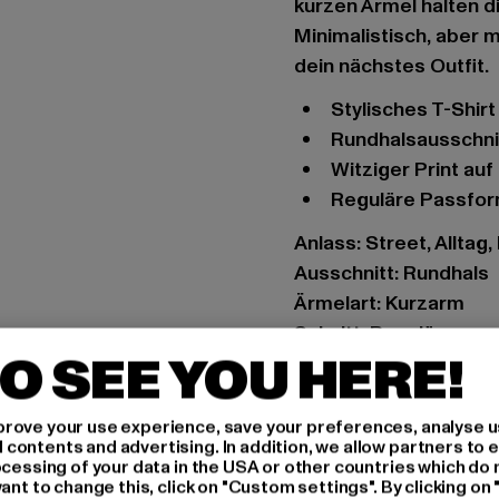
kurzen Ärmel halten d
Minimalistisch, aber m
dein nächstes Outfit.
Stylisches T-Shir
Rundhalsausschni
Witziger Print au
Reguläre Passfo
Anlass: Street, Alltag,
Ausschnitt: Rundhals
Ärmelart: Kurzarm
Schnitt: Regulär
O SEE YOU HERE!
Marke: Mister Tee
Kat.: T-Shirts
Farbe: weiß
rove your use experience, save your preferences, analyse u
ontents and advertising. In addition, we allow partners to e
Hersteller Farbe: whit
ocessing of your data in the USA or other countries which do 
Materialzusammense
ant to change this, click on "Custom settings". By clicking on 