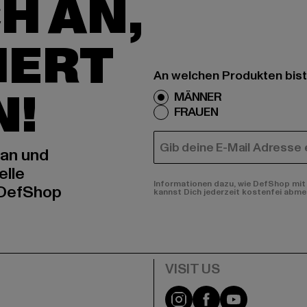
H AN,
IERT
An welchen Produkten bist
N!
MÄNNER
FRAUEN
E-MAIL
 an und
elle
Informationen dazu, wie DefShop mit 
 DefShop
kannst Dich jederzeit kostenfei abme
e
Visit our Instagram pa
Visit our Facebo
Visit our Y