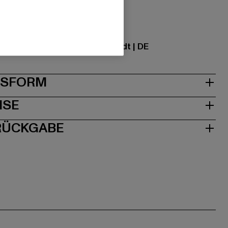
0
ational GmbH |
info@tbint.de
traße 7 | 64372 Ober-Ramstadt | DE
& PASSFORM
ISE
 RÜCKGABE