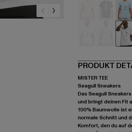
beige
schwarz
bla
rosa
violet
we
PRODUKT DET
MISTER TEE
Seagull Sneakers
Das Seagull Sneakers 
und bringt deinen Fit
100% Baumwolle ist ei
normale Schnitt und d
Komfort, den du auf d