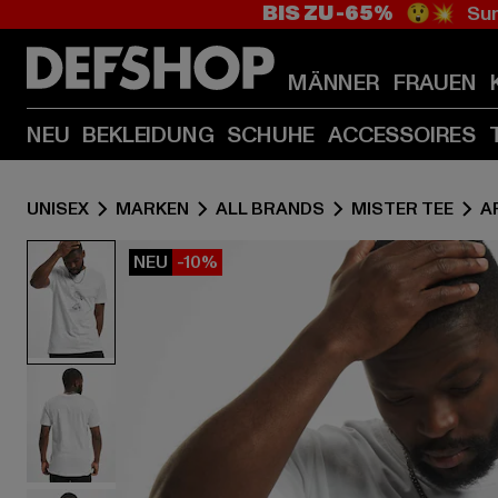
BIS ZU -65%
😲💥 Sum
MÄNNER
FRAUEN
NEU
BEKLEIDUNG
SCHUHE
ACCESSOIRES
UNISEX
MARKEN
ALL BRANDS
MISTER TEE
A
NEU
-10%