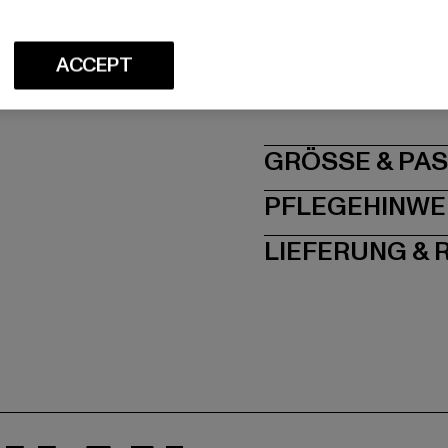
Art.Nr: MT1926-0022
ACCEPT
Hersteller: TB Intern
Dr.-Robert-Murjahn-S
GRÖSSE 
PFLEGEHINWE
LIEFERUNG &