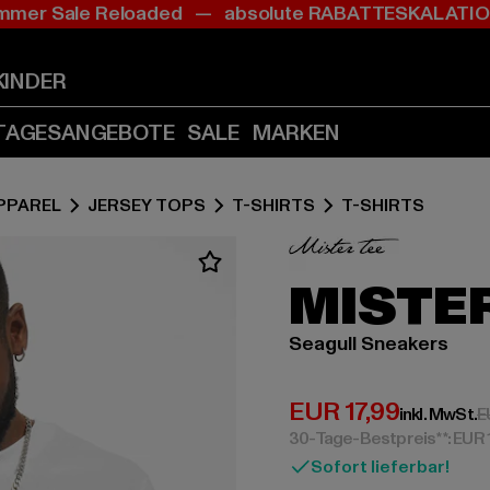
mer Sale Reloaded — absolute RABATTESKALAT
Zum
Zum
Inhalt
Fußzeile
springen
springen
KINDER
(Enter
(Enter
drücken)
drücken)
TAGESANGEBOTE
SALE
MARKEN
PPAREL
JERSEY TOPS
T-SHIRTS
T-SHIRTS
MISTER
Seagull Sneakers
Derzeitiger Preis:
EUR 17,99
inkl. MwSt.
E
30-Tage-Bestpreis**: EUR 
Sofort lieferbar!