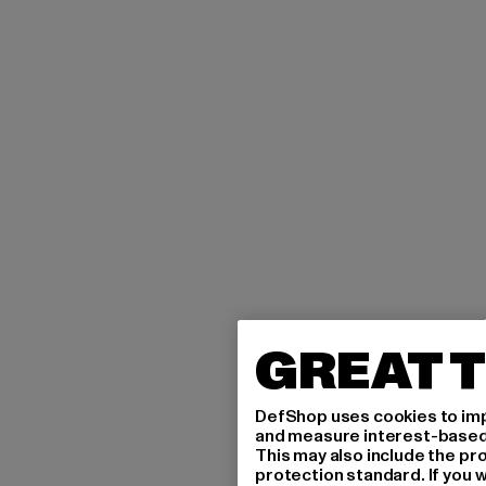
GREAT T
DefShop uses cookies to imp
and measure interest-based c
This may also include the pr
protection standard. If you w