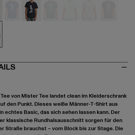
u
blau
blau
grün
grün
grau
grau
iß
AILS
Tee von Mister Tee landet clean im Kleiderschrank
 auf den Punkt. Dieses weiße Männer-T-Shirt aus
n echtes Basic, das sich sehen lassen kann. Der
er klassische Rundhalsausschnitt sorgen für den
er Straße brauchst – vom Block bis zur Stage. Die