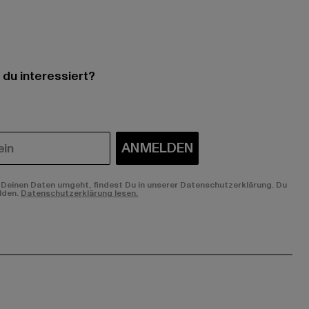
 du interessiert?
ANMELDEN
Deinen Daten umgeht, findest Du in unserer Datenschutzerklärung. Du
lden.
Datenschutzerklärung lesen.
ge:
ok page:
ouTube channel: