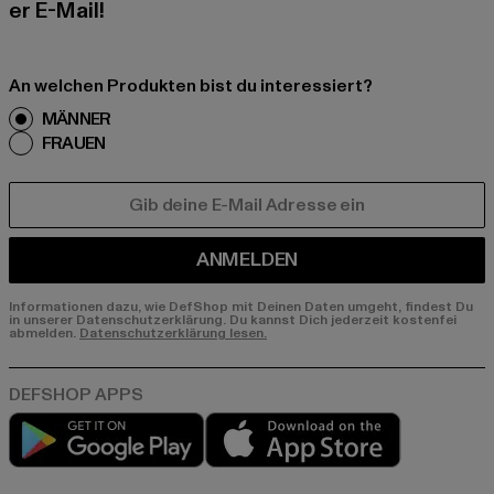
er E-Mail!
An welchen Produkten bist du interessiert?
MÄNNER
FRAUEN
E-MAIL
ANMELDEN
Informationen dazu, wie DefShop mit Deinen Daten umgeht, findest Du
in unserer Datenschutzerklärung. Du kannst Dich jederzeit kostenfei
abmelden.
Datenschutzerklärung lesen.
Play market
App store