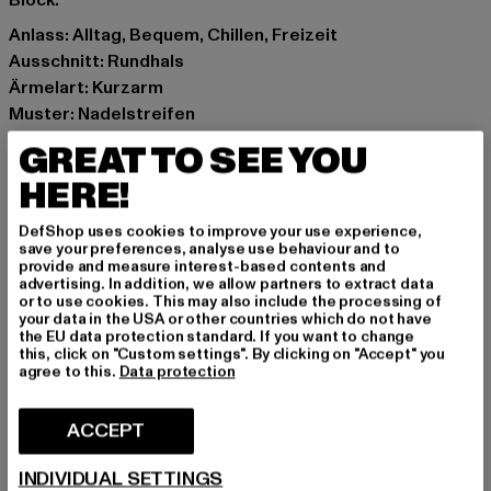
Block.
Anlass: Alltag, Bequem, Chillen, Freizeit
Ausschnitt: Rundhals
Ärmelart: Kurzarm
Muster: Nadelstreifen
Details: Brandlogo
GREAT TO SEE YOU
Schnitt: Normal
HERE!
Marke: Karl Kani
Kat.: T-Shirts
DefShop uses cookies to improve your use experience,
Farbe: weiß
save your preferences, analyse use behaviour and to
provide and measure interest-based contents and
Hersteller Farbe: wht/blk/red
advertising. In addition, we allow partners to extract data
Materialzusammensetzung: 100% Baumwolle
or to use cookies. This may also include the processing of
your data in the USA or other countries which do not have
Art.Nr: 6030152-00693
the EU data protection standard. If you want to change
this, click on "Custom settings". By clicking on "Accept" you
agree to this.
Data protection
Hersteller: Urban Styles Agency GmbH & Co. KG |
agentur@urbanstylesagency.com
ACCEPT
Schanzenstraße 41 | 51063 Köln | DE
INDIVIDUAL SETTINGS