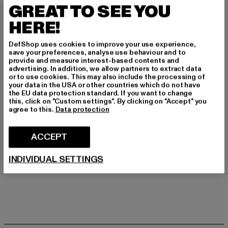
Obermaterial: sonstiges Material
GREAT TO SEE YOU
Innenfutter: Textil
HERE!
Art.Nr: 5380320001-00155
DefShop uses cookies to improve your use experience,
Hersteller: Supremo Shoes & Boots GmbH |
save your preferences, analyse use behaviour and to
provide and measure interest-based contents and
info@supremo-shoes.de
advertising. In addition, we allow partners to extract data
Blocksbergstraße 174 | 66955 Pirmasens | DE
or to use cookies. This may also include the processing of
your data in the USA or other countries which do not have
the EU data protection standard. If you want to change
this, click on "Custom settings". By clicking on "Accept" you
GRÖSSE & PASSFORM
agree to this.
Data protection
PFLEGEHINWEISE
ACCEPT
LIEFERUNG & RÜCKGABE
INDIVIDUAL SETTINGS