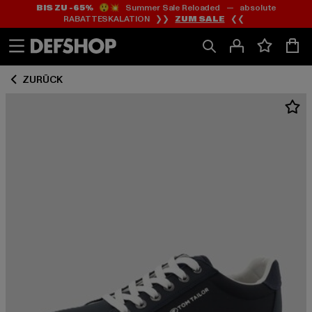
BIS ZU -65%
😲💥 Summer Sale Reloaded — absolute
Zum
Zum
RABATTESKALATION ❯❯
ZUM SALE
❮❮
Inhalt
Fußzeile
springen
springen
ZURÜCK