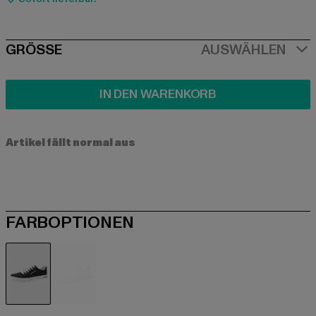
SIZE
GRÖSSE
AUSWÄHLEN
IN DEN WARENKORB
Artikel fällt normal aus
FARBOPTIONEN
blau
weiß