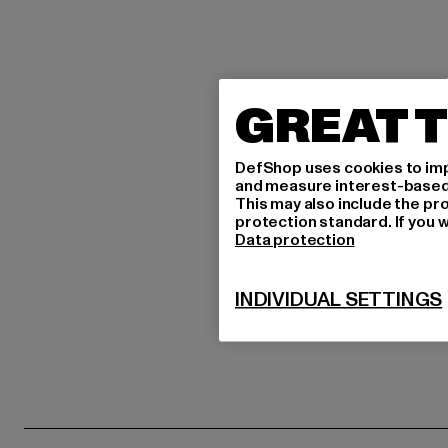
GREAT T
DefShop uses cookies to imp
and measure interest-based c
This may also include the pr
protection standard. If you w
Data protection
INDIVIDUAL SETTINGS