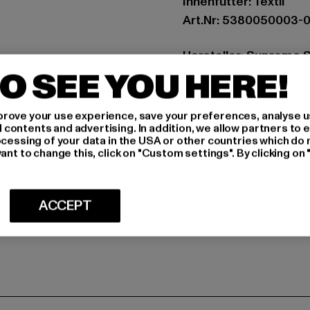
Innenfutter: Textil
Art.Nr: 5380050003-
Hersteller: Supremo 
O SEE YOU HERE!
Blocksbergstraße 174
rove your use experience, save your preferences, analyse u
GRÖSSE 
ontents and advertising. In addition, we allow partners to e
ocessing of your data in the USA or other countries which do 
PFLEGEHINWE
ant to change this, click on "Custom settings". By clicking on 
LIEFERUNG &
ACCEPT