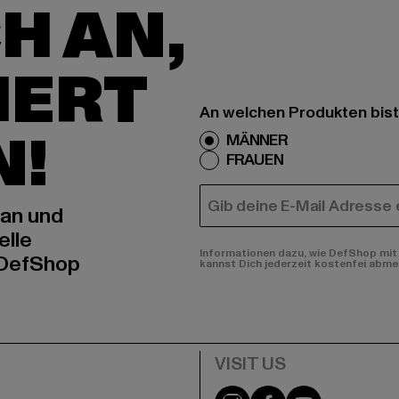
H AN,
IERT
An welchen Produkten bist
N!
MÄNNER
FRAUEN
E-MAIL
 an und
elle
Informationen dazu, wie DefShop mit 
 DefShop
kannst Dich jederzeit kostenfei abme
e
Visit our Instagram pa
Visit our Facebo
Visit our Y