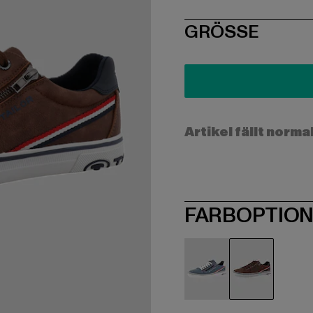
SIZE
GRÖSSE
Artikel fällt norma
FARBOPTIO
blau
braun