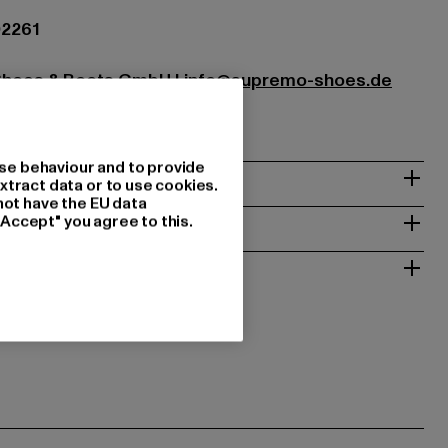
02261
Shoes & Boots GmbH |
info@supremo-shoes.de
 | 66955 Pirmasens | DE
se behaviour and to provide
& PASSFORM
xtract data or to use cookies.
not have the EU data
ISE
"Accept" you agree to this.
 RÜCKGABE