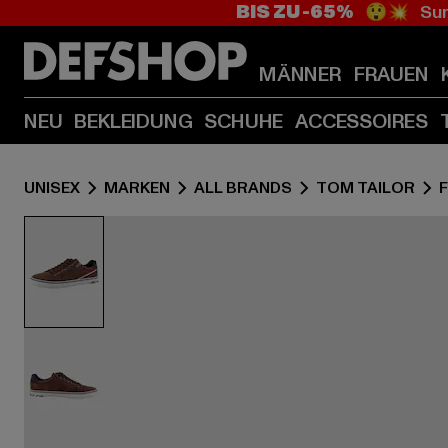
BIS ZU -65%
😲💥 Sum
MÄNNER
FRAUEN
NEU
BEKLEIDUNG
SCHUHE
ACCESSOIRES
UNISEX
MARKEN
ALL BRANDS
TOM TAILOR