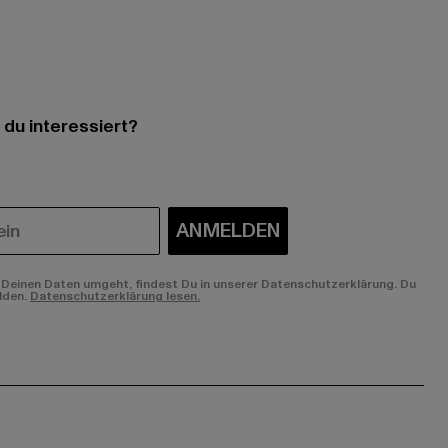
 du interessiert?
ANMELDEN
Deinen Daten umgeht, findest Du in unserer Datenschutzerklärung. Du
lden.
Datenschutzerklärung lesen.
ge:
ok page:
ouTube channel: