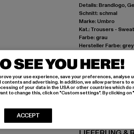
Details: Brandlogo, 
Schnitt: schmal
Marke: Umbro
Kat.: Trousers - Swea
Farbe: grau
Hersteller Farbe: gre
Materialzusammenset
O SEE YOU HERE!
Art.Nr: UMJM0864-2
rove your use experience, save your preferences, analyse u
Hersteller: Umbro Ltd
ontents and advertising. In addition, we allow partners to e
Umbro House 54 | SK
ocessing of your data in the USA or other countries which do 
ant to change this, click on "Custom settings". By clicking on 
GRÖSSE 
ACCEPT
PFLEGEHINWE
LIEFERUNG &