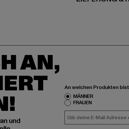
H AN,
IERT
An welchen Produkten bist
N!
MÄNNER
FRAUEN
E-MAIL
 an und
elle