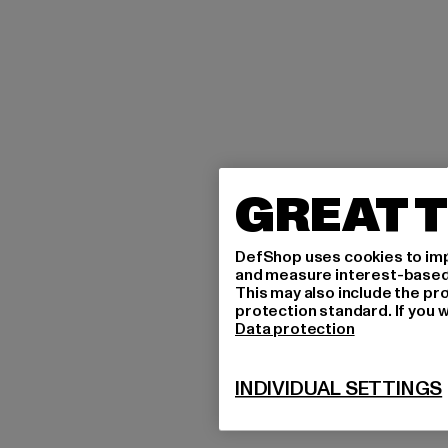
GREAT T
DefShop uses cookies to imp
and measure interest-based c
This may also include the pr
protection standard. If you w
Data protection
INDIVIDUAL SETTINGS