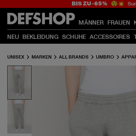
BIS ZU -65%
😲💥 Sum
MÄNNER
FRAUEN
NEU
BEKLEIDUNG
SCHUHE
ACCESSOIRES
UNISEX
MARKEN
ALL BRANDS
UMBRO
APPA