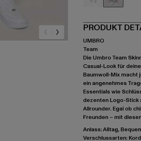
schwarz
grau
PRODUKT DET
UMBRO
Team
Die Umbro Team Skinny
Casual-Look für deine
Baumwoll-Mix macht j
ein angenehmes Trageg
Essentials wie Schlü
dezenten Logo-Stick am
Allrounder. Egal ob c
Freunden – mit diesem
Anlass: Alltag, Bequem,
Verschlussarten: Kor