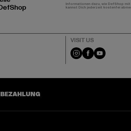
Informationen dazu, wie DefShop mit 
 DefShop
kannst Dich jederzeit kostenfei abme
e
Visit our Instagram pa
Visit our Facebo
Visit our Y
 BEZAHLUNG