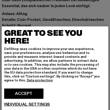
oder beim Entspannen mit Freunden. Ein vielseitiges
Essential, das sich sauber in jeden Look einfügt.
Anlass: Alltag
Details: Coin-Pocket, Gesäßtaschen, Einschubtaschen
Schnitt: Normal
GREAT TO SEE YOU
Marke: 883Police
Kat.: Jeans
HERE!
Farbe: blau
DefShop uses cookies to improve your use experience,
Hersteller Farbe: blue
save your preferences, analyse use behaviour and to
Materialzusammensetzung: 98% Baumwolle, 2%
provide and measure interest-based contents and
advertising. In addition, we allow partners to extract data
Elasthan
or to use cookies. This may also include the processing of
Art.Nr: 0008600-00064
your data in the USA or other countries which do not have
the EU data protection standard. If you want to change
this, click on "Custom settings". By clicking on "Accept" you
Hersteller: Zabou House |
Krishna@zabou.co.uk
agree to this.
Data protection
Shelley Road, Ashton-on-Ribble | PR2 2ZH Lancashire |
GB
ACCEPT
INDIVIDUAL SETTINGS
GRÖSSE & PASSFORM