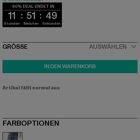
-60% DEAL ENDET IN
11
51
49
Stunden
Minuten
Sekunden
SIZE
GRÖSSE
AUSWÄHLEN
IN DEN WARENKORB
Artikel fällt normal aus
FARBOPTIONEN