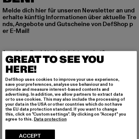
Melde dich hier für unseren Newsletter an und
erhalte künftig Informationen über aktuelle Tre
nds, Angebote und Gutscheine von DefShop p
er E-Mail!
An welchen Produkten bist du interessiert?
GREAT TO SEE YOU
MÄNNER
HERE!
FRAUEN
DefShop uses cookies to improve your use experience,
save your preferences, analyse use behaviour and to
E-MAIL
provide and measure interest-based contents and
advertising. In addition, we allow partners to extract data
or to use cookies. This may also include the processing of
ANMELDEN
your data in the USA or other countries which do not have
the EU data protection standard. If you want to change
this, click on "Custom settings". By clicking on "Accept" you
Informationen dazu, wie DefShop mit Deinen Daten umgeht, findest Du
in unserer Datenschutzerklärung. Du kannst Dich jederzeit kostenfei
agree to this.
Data protection
abmelden.
Datenschutzerklärung lesen.
ACCEPT