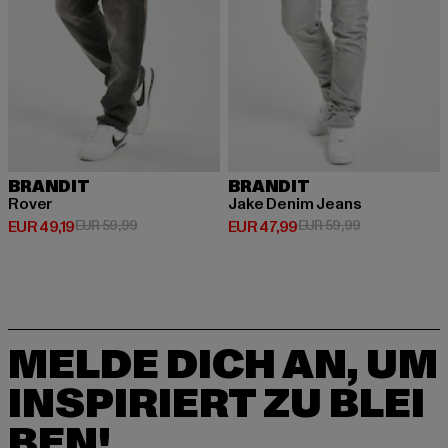
BRANDIT
BRANDIT
Rover
Jake Denim Jeans
Derzeitiger Preis: EUR 49,19
Aktionspreis: EUR 59,99
Derzeitiger Preis: EUR 47,99
Aktionspreis:
EUR 49,19
EUR 59,99
EUR 47,99
EUR 59,99
MELDE DICH AN, UM
INSPIRIERT ZU BLEI
BEN!