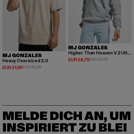
MJ GONZALES
Higher Than Heaven V.2 Ultra Heavy
MJ GONZALES
Derzeitiger Preis: EUR 58,79
Aktionspreis:
EUR 58,79
EUR 69,99
Heavy Oversized 2.0
Derzeitiger Preis: EUR 31,99
Aktionspreis: EUR 39,99
EUR 31,99
EUR 39,99
MELDE DICH AN, UM
INSPIRIERT ZU BLEI