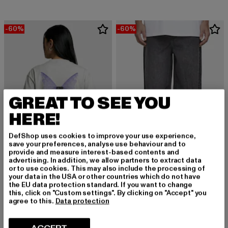
-60%
-60%
GREAT TO SEE YOU
HERE!
DefShop uses cookies to improve your use experience,
save your preferences, analyse use behaviour and to
provide and measure interest-based contents and
advertising. In addition, we allow partners to extract data
or to use cookies. This may also include the processing of
MJ GONZALES
your data in the USA or other countries which do not have
Destroyed Denim
MJ GONZALES
the EU data protection standard. If you want to change
Derzeitiger Preis: EUR 32,00
Aktionspreis:
EUR 32,00
EUR 79,99
Ladies Metamorphose V2 x Heavy Oversized
this, click on "Custom settings". By clicking on "Accept" you
agree to this.
Data protection
Derzeitiger Preis: EUR 20,00
Aktionspreis: EUR 49,99
EUR 20,00
EUR 49,99