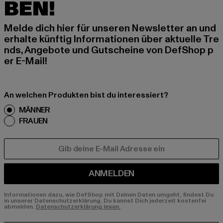
BEN!
Melde dich hier für unseren Newsletter an und
erhalte künftig Informationen über aktuelle Tre
nds, Angebote und Gutscheine von DefShop p
er E-Mail!
An welchen Produkten bist du interessiert?
MÄNNER
FRAUEN
E-MAIL
ANMELDEN
Informationen dazu, wie DefShop mit Deinen Daten umgeht, findest Du
in unserer Datenschutzerklärung. Du kannst Dich jederzeit kostenfei
abmelden.
Datenschutzerklärung lesen.