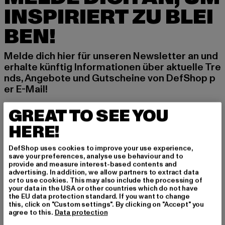
INSPIRIERT ZU BLEI
BEN!
Melde dich hier für unseren Newsletter an und
erhalte künftig Informationen über aktuelle Tre
nds, Angebote und Gutscheine von DefShop p
er E-Mail!
GREAT TO SEE YOU
An welchen Produkten bist du interessiert?
HERE!
MÄNNER
DefShop uses cookies to improve your use experience,
FRAUEN
save your preferences, analyse use behaviour and to
provide and measure interest-based contents and
advertising. In addition, we allow partners to extract data
or to use cookies. This may also include the processing of
E-MAIL
your data in the USA or other countries which do not have
the EU data protection standard. If you want to change
ANMELDEN
this, click on "Custom settings". By clicking on "Accept" you
agree to this.
Data protection
Informationen dazu, wie DefShop mit Deinen Daten umgeht, findest Du