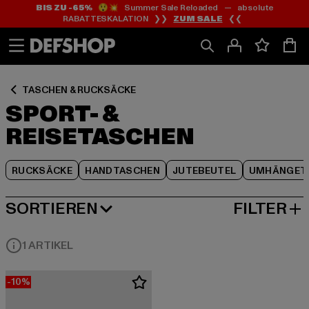
BIS ZU -65%
😲💥 Summer Sale Reloaded — absolute
Zum
Zum
Zum
RABATTESKALATION ❯❯
ZUM SALE
❮❮
Inhalt
Fußzeile
Produktraster
springen
springen
springen
TASCHEN & RUCKSÄCKE
SPORT- &
REISETASCHEN
RUCKSÄCKE
HANDTASCHEN
JUTEBEUTEL
UMHÄNGET
SORTIEREN
FILTER
BELIEBTESTE
1 ARTIKEL
-10%