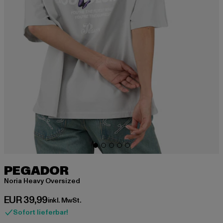
PEGADOR
Noria Heavy Oversized
Derzeitiger Preis: EUR 39,99
EUR 39,99
inkl. MwSt.
Sofort lieferbar!