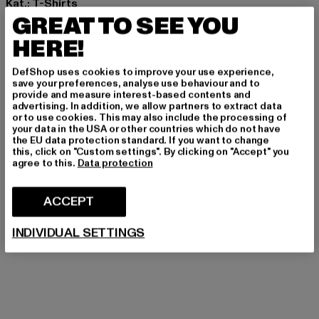
Kat.: T-Shirts
GREAT TO SEE YOU
Farbe: grau
Hersteller Farbe: washed pure grey
HERE!
Materialzusammensetzung: 100% Baumwolle
Art.Nr: PGDR6079-23762
DefShop uses cookies to improve your use experience,
save your preferences, analyse use behaviour and to
provide and measure interest-based contents and
Hersteller: Pegador GmbH |
support@pegador.com
advertising. In addition, we allow partners to extract data
or to use cookies. This may also include the processing of
Hollefeldstraße 16 | 48282 Emsdetten | DE
your data in the USA or other countries which do not have
the EU data protection standard. If you want to change
this, click on "Custom settings". By clicking on "Accept" you
agree to this.
Data protection
GRÖSSE & PASSFORM
ACCEPT
PFLEGEHINWEISE
INDIVIDUAL SETTINGS
LIEFERUNG & RÜCKGABE