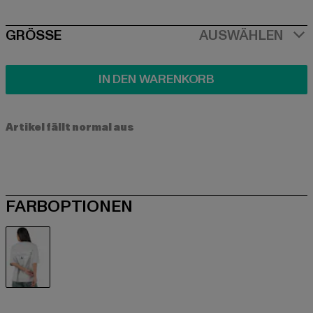
SIZE
GRÖSSE
AUSWÄHLEN
IN DEN WARENKORB
Artikel fällt normal aus
FARBOPTIONEN
grau