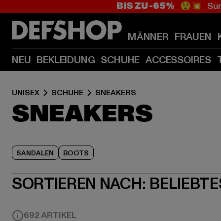
BIS ZU -65%
😲💥 Sum
MÄNNER
FRAUEN
NEU
BEKLEIDUNG
SCHUHE
ACCESSOIRES
UNISEX
SCHUHE
SNEAKERS
SNEAKERS
SANDALEN
BOOTS
SORTIEREN NACH:
BELIEBTE
692 ARTIKEL