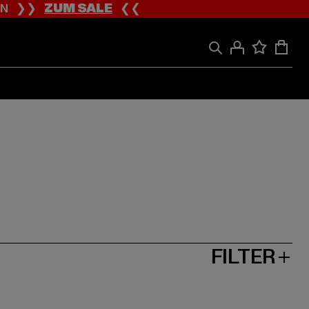
ION ❯❯
ZUM SALE
❮❮
FILTER