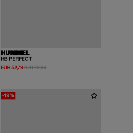
HUMMEL
HB PERFECT
Derzeitiger Preis: EUR 52,79
Aktionspreis: EUR 79,99
EUR 52,79
EUR 79,99
-19%