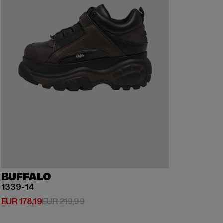
BUFFALO
1339-14
Derzeitiger Preis: EUR 178,19
Aktionspreis: EUR 219,99
EUR 178,19
EUR 219,99