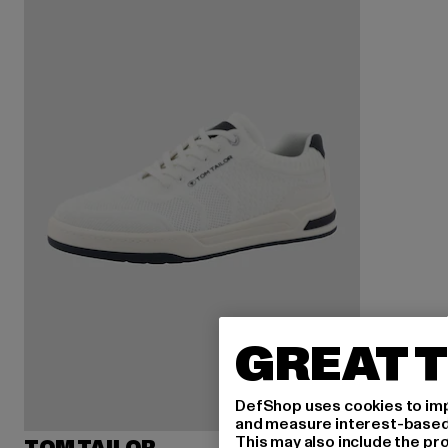
GREAT T
DefShop uses cookies to imp
and measure interest-based c
This may also include the pr