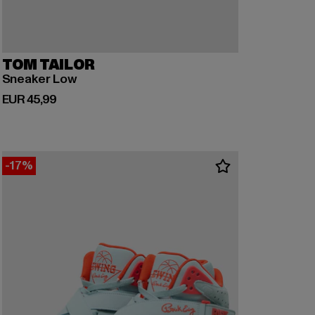
TOM TAILOR
Sneaker Low
Derzeitiger Preis: EUR 45,99
EUR 45,99
-17%