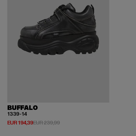
BUFFALO
1339-14
Derzeitiger Preis: EUR 194,39
Aktionspreis: EUR 239,99
EUR 194,39
EUR 239,99