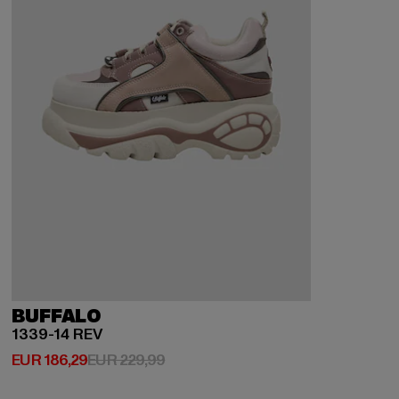
BUFFALO
1339-14 REV
Derzeitiger Preis: EUR 186,29
Aktionspreis: EUR 229,99
EUR 186,29
EUR 229,99