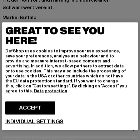
Fit, der Komfort und Haltung in einem cleanen
Schwarzwert vereint.
Marke: Buffalo
Kat.: Sneakers Low
GREAT TO SEE YOU
Farbe: schwarz
HERE!
Hersteller Farbe: black
Obermaterial: sonstiges Material
DefShop uses cookies to improve your use experience,
Innenfutter: sonstiges Material
save your preferences, analyse use behaviour and to
provide and measure interest-based contents and
Art.Nr: PD00016415-00007
advertising. In addition, we allow partners to extract data
or to use cookies. This may also include the processing of
your data in the USA or other countries which do not have
Hersteller: Buffalo Boots GmbH |
service-de@buffalo-
the EU data protection standard. If you want to change
boots.com
this, click on "Custom settings". By clicking on "Accept" you
agree to this.
Data protection
Schanzenstraße 41 | 51063 Köln | DE
ACCEPT
GRÖSSE & PASSFORM
INDIVIDUAL SETTINGS
PFLEGEHINWEISE