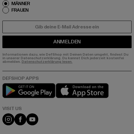
MÄNNER
FRAUEN
E-MAIL
ANMELDEN
Informationen dazu, wie DefShop mit Deinen Daten umgeht, findest Du
in unserer Datenschutzerklärung. Du kannst Dich jederzeit kostenfei
abmelden.
Datenschutzerklärung lesen.
Play market
App store
Visit our Instagram page:
Visit our Facebook page:
Visit our YouTube channel: