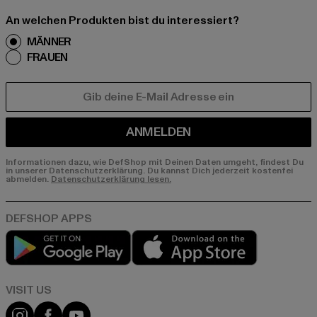
An welchen Produkten bist du interessiert?
MÄNNER
FRAUEN
E-MAIL
ANMELDEN
Informationen dazu, wie DefShop mit Deinen Daten umgeht, findest Du
in unserer Datenschutzerklärung. Du kannst Dich jederzeit kostenfei
abmelden.
Datenschutzerklärung lesen.
Play market
App store
Visit our Instagram page:
Visit our Facebook page:
Visit our YouTube channel: