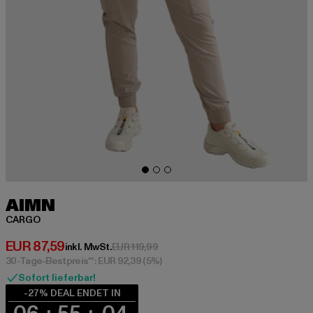
AIMN
CARGO
Derzeitiger Preis: EUR 87,59
EUR 87,59
Aktionspreis: EUR 119,99
inkl. MwSt.
EUR 119,99
30-Tage-Bestpreis**: EUR 92,39
(5%)
Sofort lieferbar!
-27% DEAL ENDET IN