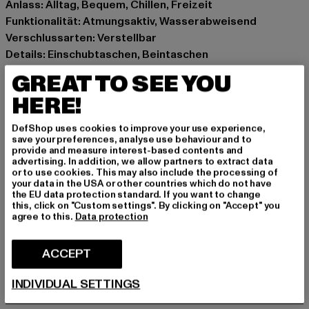
Anlass: Alltag, Bequem, Chillen, Freizeit
Funktionalität: Atmungsaktiv, Wasserabweisend
Verschlussarten: Verstellbar
Details: Einschubtaschen, Beintaschen
Schnitt: schmal
GREAT TO SEE YOU
Marke: aimn
HERE!
Kat.: Cargo Trousers
Farbe: beige
DefShop uses cookies to improve your use experience,
Hersteller Farbe: beige
save your preferences, analyse use behaviour and to
provide and measure interest-based contents and
Materialzusammensetzung: 92% Nylon, 8% Elasthan
advertising. In addition, we allow partners to extract data
Art.Nr: PD00003556-00003
or to use cookies. This may also include the processing of
your data in the USA or other countries which do not have
the EU data protection standard. If you want to change
Hersteller: Urban Styles Agency GmbH & Co. KG |
this, click on "Custom settings". By clicking on "Accept" you
agree to this.
Data protection
agentur@urbanstylesagency.com
Schanzenstraße 41 | 51063 Köln | DE
ACCEPT
GRÖSSE & PASSFORM
INDIVIDUAL SETTINGS