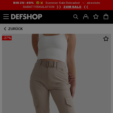
BIS ZU -65%
😲💥 Summer Sale Reloaded — absolute
Zum
Zum
RABATTESKALATION ❯❯
ZUM SALE
❮❮
Inhalt
Fußzeile
springen
springen
ZURÜCK
-27%