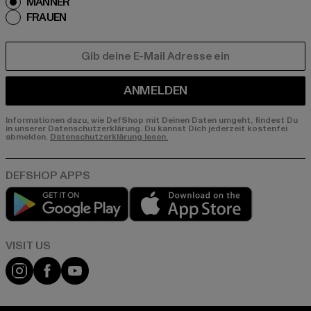
MÄNNER
FRAUEN
E-MAIL
ANMELDEN
Informationen dazu, wie DefShop mit Deinen Daten umgeht, findest Du
in unserer Datenschutzerklärung. Du kannst Dich jederzeit kostenfei
abmelden.
Datenschutzerklärung lesen.
Play market
App store
Visit our Instagram page:
Visit our Facebook page:
Visit our YouTube channel: