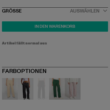
SIZE
GRÖSSE
AUSWÄHLEN
IN DEN WARENKORB
Artikel fällt normal aus
FARBOPTIONEN
beige
schwarz
schwarz
grün
rosa