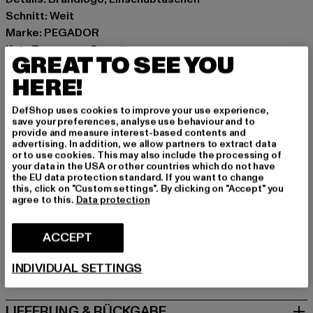
Schnitt: Weit
Marke: PEGADOR
Kat.: Trousers - Sweat
GREAT TO SEE YOU
Farbe: schwarz
HERE!
Hersteller Farbe: washed black white
Materialzusammensetzung: 80% Baumwolle, 20%
DefShop uses cookies to improve your use experience,
Polyester
save your preferences, analyse use behaviour and to
Art.Nr: PGDR4785-23211
provide and measure interest-based contents and
advertising. In addition, we allow partners to extract data
or to use cookies. This may also include the processing of
Hersteller: The Mad Agency GmbH |
your data in the USA or other countries which do not have
the EU data protection standard. If you want to change
info@themad.agency
this, click on "Custom settings". By clicking on "Accept" you
Hollefeldstraße 16 | 48282 Emsdetten | DE
agree to this.
Data protection
ACCEPT
GRÖSSE & PASSFORM
INDIVIDUAL SETTINGS
PFLEGEHINWEISE
LIEFERUNG & RÜCKGABE