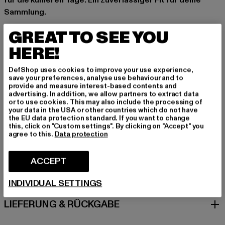
für die kühleren Tage. Ein zuverlässiger Fit für deine
Sammlung.
Anlass: Alltag, Bequem, Chillen, Freizeit, Casual, Basic
GREAT TO SEE YOU
Details: Print
HERE!
Schnitt: Normal
Marke: UNFAIR ATHLETICS
DefShop uses cookies to improve your use experience,
Kat.: T-Shirts
save your preferences, analyse use behaviour and to
provide and measure interest-based contents and
Farbe: rot
advertising. In addition, we allow partners to extract data
Hersteller Farbe: burgundy
or to use cookies. This may also include the processing of
your data in the USA or other countries which do not have
Materialzusammensetzung: 100% Baumwolle
the EU data protection standard. If you want to change
Art.Nr: UNFR23214-00606
this, click on "Custom settings". By clicking on "Accept" you
agree to this.
Data protection
GRÖSSE & PASSFORM
ACCEPT
PFLEGEHINWEISE
INDIVIDUAL SETTINGS
LIEFERUNG & RÜCKGABE