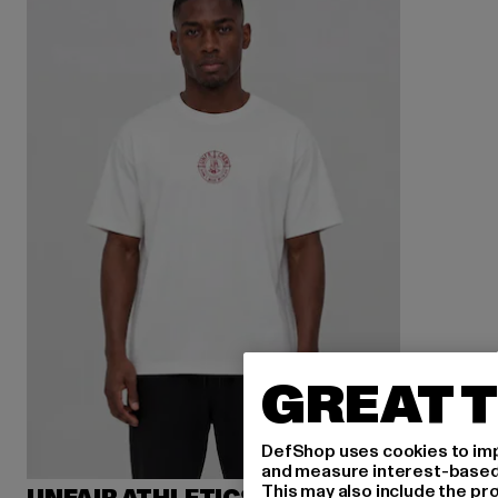
GREAT T
DefShop uses cookies to imp
and measure interest-based c
This may also include the pr