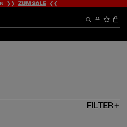
ION ❯❯
ZUM SALE
❮❮
FILTER