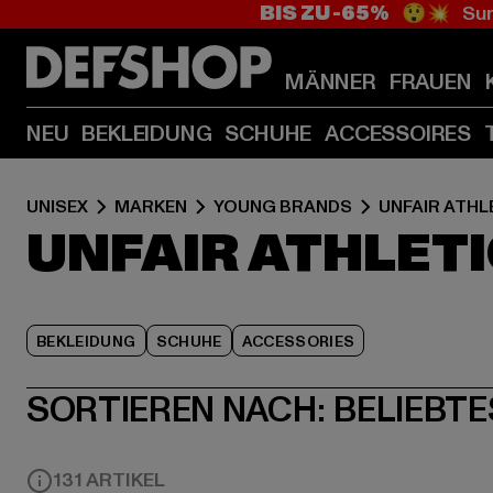
BIS ZU -65%
😲💥 Sum
MÄNNER
FRAUEN
NEU
BEKLEIDUNG
SCHUHE
ACCESSOIRES
UNISEX
MARKEN
YOUNG BRANDS
UNFAIR ATHL
UNFAIR ATHLET
BEKLEIDUNG
SCHUHE
ACCESSORIES
SORTIEREN NACH:
BELIEBTE
131 ARTIKEL