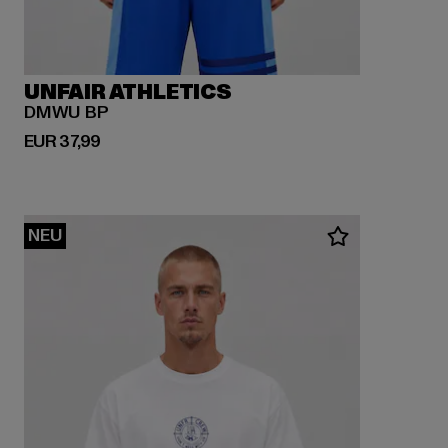
UNFAIR ATHLETICS
DMWU BP
Derzeitiger Preis: EUR 37,99
EUR 37,99
NEU