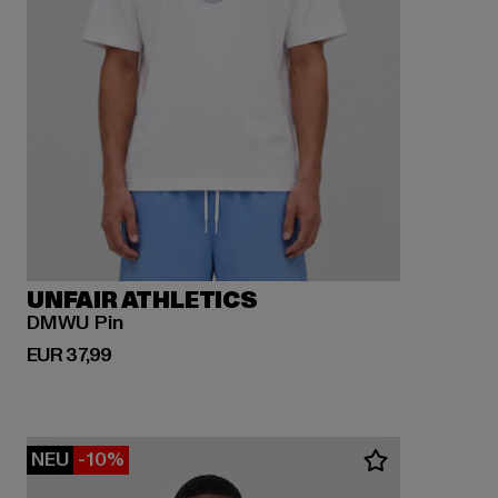
UNFAIR ATHLETICS
DMWU Pin
Derzeitiger Preis: EUR 37,99
EUR 37,99
NEU
-10%