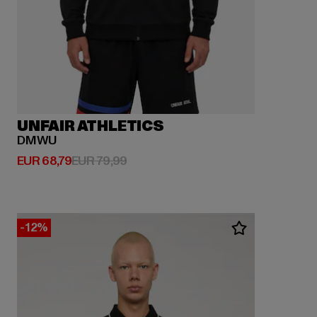
UNFAIR ATHLETICS
DMWU
Derzeitiger Preis: EUR 68,79
Aktionspreis: EUR 79,99
EUR 68,79
EUR 79,99
-12%