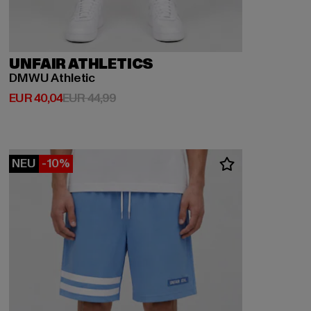
UNFAIR ATHLETICS
DMWU Athletic
Derzeitiger Preis: EUR 40,04
Aktionspreis: EUR 44,99
EUR 40,04
EUR 44,99
NEU
-10%