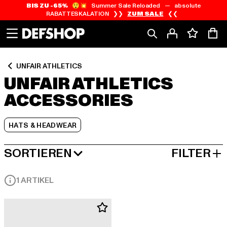
BIS ZU -65%
😲💥 Summer Sale Reloaded — absolute
Zum
Zum
Zum
RABATTESKALATION ❯❯
ZUM SALE
❮❮
Inhalt
Fußzeile
Produktraster
springen
springen
springen
UNFAIR ATHLETICS
UNFAIR ATHLETICS
ACCESSORIES
HATS & HEADWEAR
SORTIEREN
FILTER
BELIEBTESTE
1 ARTIKEL