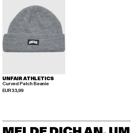
UNFAIR ATHLETICS
Curved Patch Beanie
Derzeitiger Preis: EUR 33,99
EUR 33,99
MELDE DICH AN, UM