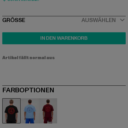
SIZE
GRÖSSE
AUSWÄHLEN
IN DEN WARENKORB
Artikel fällt normal aus
FARBOPTIONEN
schwarz
blau
rot