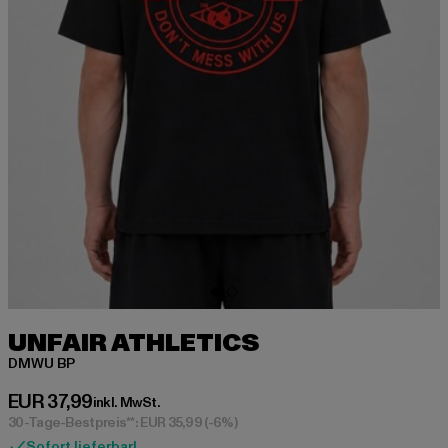
UNFAIR ATHLETICS
DMWU BP
Derzeitiger Preis: EUR 37,99
EUR 37,99
inkl. MwSt.
30-Tage-Bestpreis**: EUR 35,99
(-6%)
Sofort lieferbar!