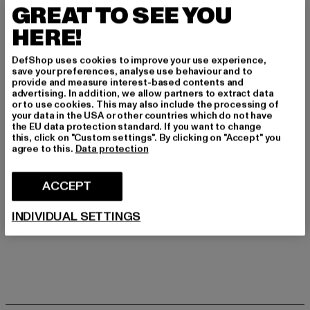
Schnitt: Normal
GREAT TO SEE YOU
Marke: UNFAIR ATHLETICS
HERE!
Kat.: T-Shirts
Farbe: schwarz
DefShop uses cookies to improve your use experience,
Hersteller Farbe: black/red
save your preferences, analyse use behaviour and to
provide and measure interest-based contents and
Materialzusammensetzung: 100% Baumwolle
advertising. In addition, we allow partners to extract data
Art.Nr: UNFR26-131-02374
or to use cookies. This may also include the processing of
your data in the USA or other countries which do not have
the EU data protection standard. If you want to change
this, click on "Custom settings". By clicking on "Accept" you
GRÖSSE & PASSFORM
agree to this.
Data protection
PFLEGEHINWEISE
ACCEPT
LIEFERUNG & RÜCKGABE
INDIVIDUAL SETTINGS