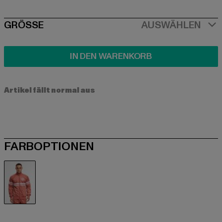
SIZE
GRÖSSE
AUSWÄHLEN
IN DEN WARENKORB
Artikel fällt normal aus
FARBOPTIONEN
rot