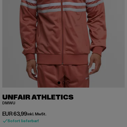
UNFAIR ATHLETICS
DMWU
Derzeitiger Preis: EUR 63,99
EUR 63,99
inkl. MwSt.
Sofort lieferbar!