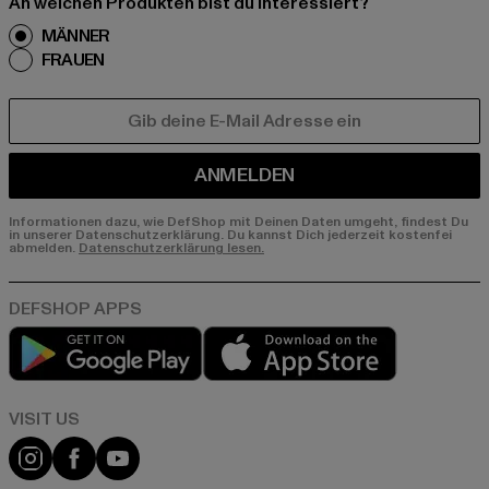
An welchen Produkten bist du interessiert?
MÄNNER
FRAUEN
E-MAIL
ANMELDEN
Informationen dazu, wie DefShop mit Deinen Daten umgeht, findest Du
in unserer Datenschutzerklärung. Du kannst Dich jederzeit kostenfei
abmelden.
Datenschutzerklärung lesen.
Play market
App store
Visit our Instagram page:
Visit our Facebook page:
Visit our YouTube channel: