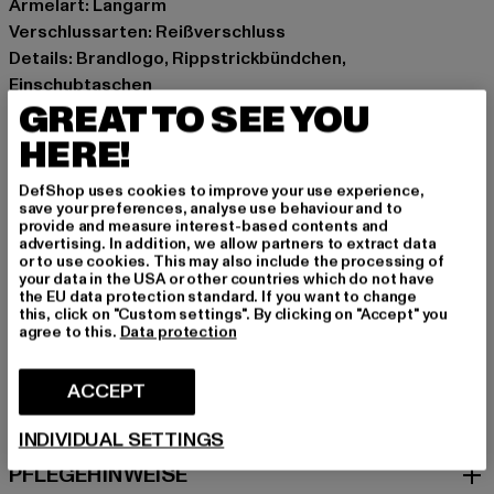
Ärmelart: Langarm
Verschlussarten: Reißverschluss
Details: Brandlogo, Rippstrickbündchen,
Einschubtaschen
GREAT TO SEE YOU
Schnitt: Normal
Marke: UNFAIR ATHLETICS
HERE!
Kat.: Übergangsjacken
Farbe: rot
DefShop uses cookies to improve your use experience,
save your preferences, analyse use behaviour and to
Hersteller Farbe: rust
provide and measure interest-based contents and
Materialzusammensetzung: 100% Polyester
advertising. In addition, we allow partners to extract data
or to use cookies. This may also include the processing of
Art.Nr: UNFR25172-02261
your data in the USA or other countries which do not have
the EU data protection standard. If you want to change
this, click on "Custom settings". By clicking on "Accept" you
Hersteller: UTEX GmbH |
info@unfairathletics.com
agree to this.
Data protection
Tulbeckstraße 32 | 80339 München | DE
ACCEPT
GRÖSSE & PASSFORM
INDIVIDUAL SETTINGS
PFLEGEHINWEISE