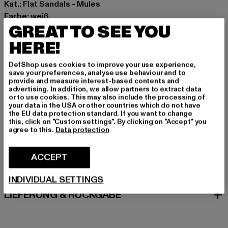
Kat.: Flat Sandals - Mules
Farbe: weiß
GREAT TO SEE YOU
Hersteller Farbe: white
Obermaterial: sonstiges Material
HERE!
Innenfutter: Textil
DefShop uses cookies to improve your use experience,
Art.Nr: 7470090016-00220
save your preferences, analyse use behaviour and to
provide and measure interest-based contents and
advertising. In addition, we allow partners to extract data
Hersteller: Supremo Shoes & Boots GmbH |
or to use cookies. This may also include the processing of
info@supremo-shoes.de
your data in the USA or other countries which do not have
the EU data protection standard. If you want to change
Blocksbergstraße 174 | 66955 Pirmasens | DE
this, click on "Custom settings". By clicking on "Accept" you
agree to this.
Data protection
GRÖSSE & PASSFORM
ACCEPT
PFLEGEHINWEISE
INDIVIDUAL SETTINGS
LIEFERUNG & RÜCKGABE