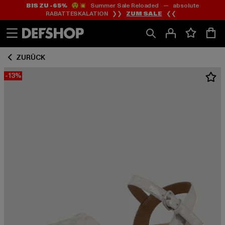
BIS ZU -65%
😲💥 Summer Sale Reloaded — absolute
Zum
Zum
RABATTESKALATION ❯❯
ZUM SALE
❮❮
Inhalt
Fußzeile
springen
springen
ZURÜCK
-13%