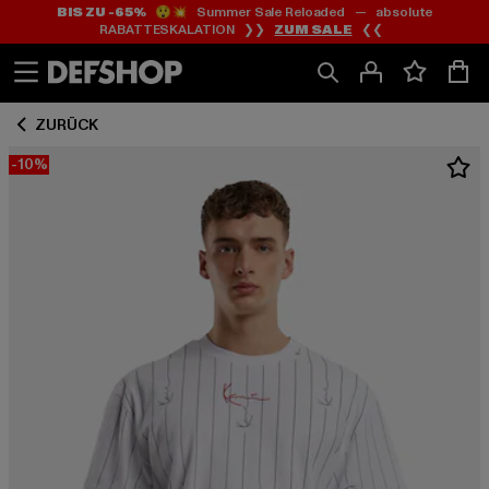
BIS ZU -65%
😲💥 Summer Sale Reloaded — absolute
Zum
Zum
RABATTESKALATION ❯❯
ZUM SALE
❮❮
Inhalt
Fußzeile
springen
springen
ZURÜCK
-10%