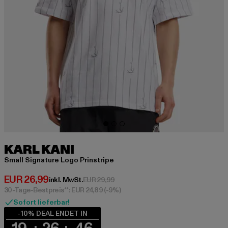
KARL KANI
Small Signature Logo Prinstripe
Derzeitiger Preis: EUR 26,99
EUR 26,99
Aktionspreis: EUR 29,99
inkl. MwSt.
EUR 29,99
30-Tage-Bestpreis**: EUR 24,89
(-9%)
Sofort lieferbar!
-10% DEAL ENDET IN