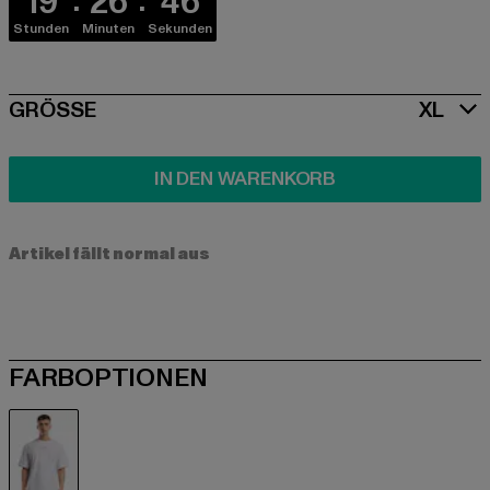
19
26
45
Stunden
Minuten
Sekunden
SIZE
GRÖSSE
XL
IN DEN WARENKORB
Artikel fällt normal aus
FARBOPTIONEN