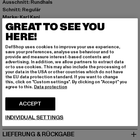
Ausschnitt: Rundhals
Schnitt: Regulär
Marke: Karl Kani
GREAT TO SEE YOU
Kat.: T-Shirts
Farbe: weiß
HERE!
Hersteller Farbe: white/black
Materialzusammensetzung: 100% Baumwolle
DefShop uses cookies to improve your use experience,
save your preferences, analyse use behaviour and to
Art.Nr: 60600059-01248
provide and measure interest-based contents and
advertising. In addition, we allow partners to extract data
or to use cookies. This may also include the processing of
Hersteller: Urban Styles Agency GmbH & Co. KG |
your data in the USA or other countries which do not have
agentur@urbanstylesagency.com
the EU data protection standard. If you want to change
this, click on "Custom settings". By clicking on "Accept" you
Schanzenstraße 41 | 51063 Köln | DE
agree to this.
Data protection
ACCEPT
GRÖSSE & PASSFORM
INDIVIDUAL SETTINGS
PFLEGEHINWEISE
LIEFERUNG & RÜCKGABE