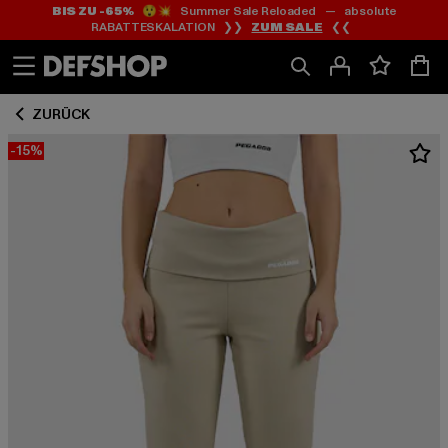
BIS ZU -65%
😲💥 Summer Sale Reloaded — absolute
Zum
Zum
RABATTESKALATION ❯❯
ZUM SALE
❮❮
Inhalt
Fußzeile
springen
springen
ZURÜCK
-15%