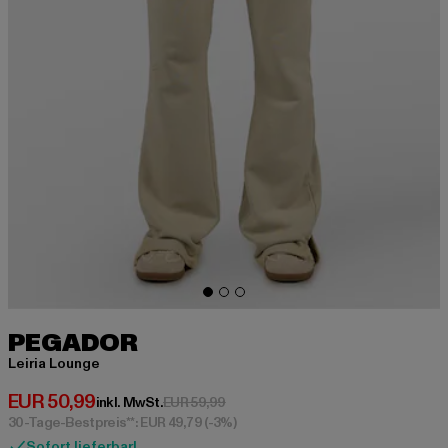
PEGADOR
Leiria Lounge
Derzeitiger Preis: EUR 50,99
EUR 50,99
Aktionspreis: EUR 59,99
inkl. MwSt.
EUR 59,99
30-Tage-Bestpreis**: EUR 49,79
(-3%)
Sofort lieferbar!