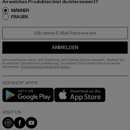
An welchen Produkten bist du interessiert?
MÄNNER
FRAUEN
E-MAIL
ANMELDEN
Informationen dazu, wie DefShop mit Deinen Daten umgeht, findest Du
in unserer Datenschutzerklärung. Du kannst Dich jederzeit kostenfei
abmelden.
Datenschutzerklärung lesen.
Play market
App store
Visit our Instagram page:
Visit our Facebook page:
Visit our YouTube channel: