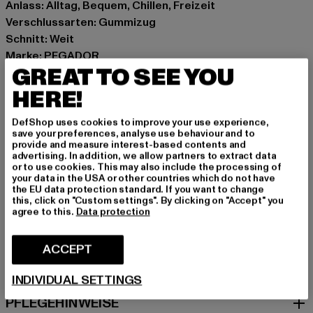
Anlass: Alltag, Bequem, Chillen, Freizeit
Verschlussarten: Gummizug
Schnitt: Weit
Marke: PEGADOR
GREAT TO SEE YOU
Kat.: Trousers - Sweat
Farbe: beige
HERE!
Hersteller Farbe: washed khaki beige white
DefShop uses cookies to improve your use experience,
Materialzusammensetzung: 70% Baumwolle, 30%
save your preferences, analyse use behaviour and to
Polyester
provide and measure interest-based contents and
advertising. In addition, we allow partners to extract data
Art.Nr: PGDR6987-23210
or to use cookies. This may also include the processing of
your data in the USA or other countries which do not have
the EU data protection standard. If you want to change
Hersteller: The Mad Agency GmbH |
this, click on "Custom settings". By clicking on "Accept" you
info@themad.agency
agree to this.
Data protection
Hollefeldstraße 16 | 48282 Emsdetten | DE
ACCEPT
GRÖSSE & PASSFORM
INDIVIDUAL SETTINGS
PFLEGEHINWEISE