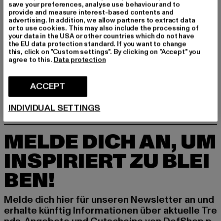
save your preferences, analyse use behaviour and to
GRÖSSE & PASSFORM
provide and measure interest-based contents and
advertising. In addition, we allow partners to extract data
or to use cookies. This may also include the processing of
PFLEGEHINWEISE
your data in the USA or other countries which do not have
the EU data protection standard. If you want to change
this, click on "Custom settings". By clicking on "Accept" you
LIEFERUNG & RÜCKGABE
agree to this.
Data protection
ACCEPT
INDIVIDUAL SETTINGS
MELDE DICH AN, UM
INSPIRIERT ZU BLEI
BEN!
Melde dich hier für unseren Newsletter an und
erhalte künftig Informationen über aktuelle Tre