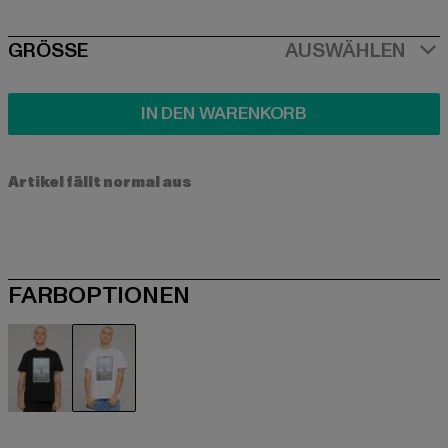
SIZE
GRÖSSE
AUSWÄHLEN
IN DEN WARENKORB
Artikel fällt normal aus
FARBOPTIONEN
schwarz
weiß