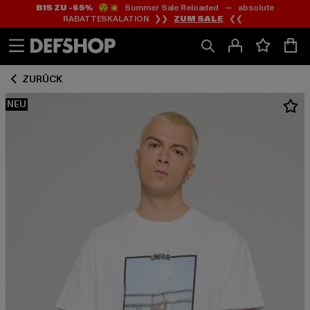
BIS ZU -65%
😲💥 Summer Sale Reloaded — absolute
Zum
Zum
RABATTESKALATION ❯❯
ZUM SALE
❮❮
Inhalt
Fußzeile
springen
springen
ZURÜCK
NEU