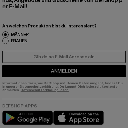
nds, Angebote und Gutscheine von DefShop p
er E-Mail!
An welchen Produkten bist du interessiert?
MÄNNER
FRAUEN
E-MAIL
ANMELDEN
Informationen dazu, wie DefShop mit Deinen Daten umgeht, findest Du
in unserer Datenschutzerklärung. Du kannst Dich jederzeit kostenfei
abmelden.
Datenschutzerklärung lesen.
Play market
App store