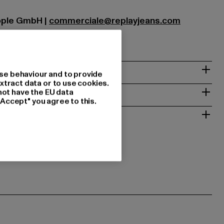
eople GmbH |
commerciale@replayjeans.com
Asolo | IT
& PASSFORM
se behaviour and to provide
xtract data or to use cookies.
ISE
not have the EU data
"Accept" you agree to this.
 RÜCKGABE