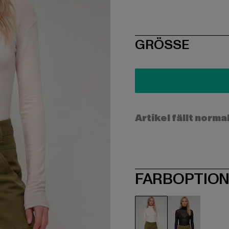
SIZE
GRÖSSE
Artikel fällt norma
FARBOPTIO