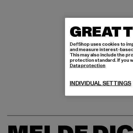
GREAT T
DefShop uses cookies to imp
and measure interest-based c
This may also include the pr
protection standard. If you w
Data protection
INDIVIDUAL SETTINGS