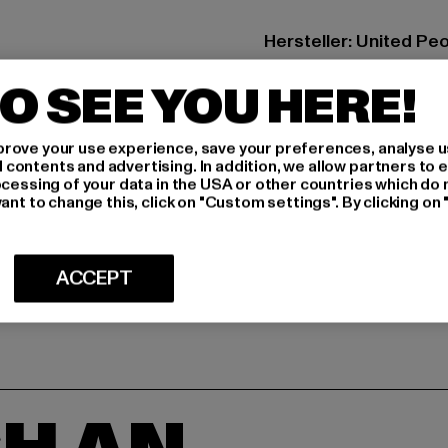
Hersteller: United P
VIA MARCOA 1 | 31011 
O SEE YOU HERE!
GRÖSSE 
rove your use experience, save your preferences, analyse u
ontents and advertising. In addition, we allow partners to e
PFLEGEHINWE
ocessing of your data in the USA or other countries which do 
ant to change this, click on "Custom settings". By clicking on 
LIEFERUNG &
ACCEPT