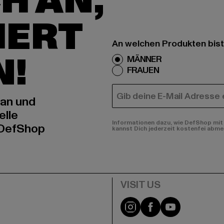
H AN,
IERT
An welchen Produkten bist
N!
MÄNNER
FRAUEN
E-MAIL
 an und
elle
Informationen dazu, wie DefShop mit 
 DefShop
kannst Dich jederzeit kostenfei abme
e
Visit our Instagram pa
Visit our Facebo
Visit our Y