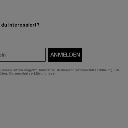
 du interessiert?
ANMELDEN
Deinen Daten umgeht, findest Du in unserer Datenschutzerklärung. Du
lden.
Datenschutzerklärung lesen.
ge:
ok page:
ouTube channel: