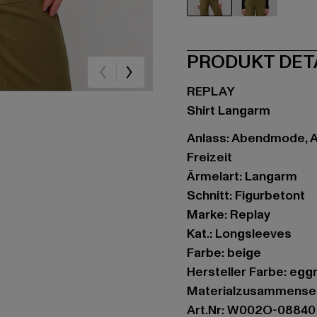
beige
schwarz
PRODUKT DET
REPLAY
Shirt Langarm
Anlass: Abendmode, Au
Freizeit
Ärmelart: Langarm
Schnitt: Figurbetont
Marke: Replay
Kat.: Longsleeves
Farbe: beige
Hersteller Farbe: egg
Materialzusammense
Art.Nr: W002O-08840